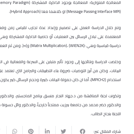
(Message Passing Interface MPI) او كلاهما معا (Hybrid Approach).
وتم خلال الدراسة العمل على تصميم وإعداد عدة تجارب لقياس زمن وفعالي
دراسية قياسية وهي :(WIEN2K) ،(Matrix Multiplication) و)π(. ومن ثم العمل على تحليل النتائج لتقييم أداء وجودة القنوات المستخدمة.
وخلصت الدراسة ونتائجها إلى وجود تأثير متباين على السرعة والفعالية في ا
استخدام (MPICH2)، أما ان كان حمولة البيانات كبيرة وحجم الرسائل كبير يكون الأداء بطريقة (Multithreading) اكثر فعالية وتحديداً (OpenMP).
وتكونت لجنة المناقشة من د.جهاد النجار منسق برنامج الماجستير، والدكتور نضا
والدكتور خضر محمد من جامعة بيرزيت ممتحناً خارجياً، والدكتور وائل حسونة م
اللجنة بنجاح الطالب.
شارك المقال عبر: