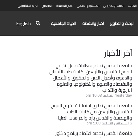
الطالب
الصف الإلكتروني
المستودع الرقمي
ادعم الجامعة
الخريجين
البريد الالكتروني
English
البحث والتطوير
اخبار وانشطة
الحياة الجامعية
آخر الأخبار
جامعة القدس تختتم فعاليات حفل تخريج
الفوج الخامس والأربعين لكليات طب الأسنان
والدعوة وأصول الدين والحقوق والأعمال
والاقتصاد والعلوم والتكنولوجيا والعلوم
التربوية والآداب
Yesterday الساعة 10:08 pm
جامعة القدس تطلق احتفالات تخريج الفوج
الخامس والأربعين من كليات الطب
والهندسة والقدس بارد والدراسات العليا
6 أغسطس الساعة 9:08 pm
جامعة القدس تحصد اعتماد برنامج دكتور