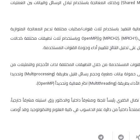
المعالجة المتوازية: المعالجة بوجود الذاكرة المشتركة (Shared Memory Paradigm) وكذلك المعالجة باستخدام تبادل الرسائل والبيانات بين العمليات
ة التنفيذ باستخدام ثلاث قنوات/مكتبات مختلفة تدعم المعالجة المتوازية
المعتمدة على تبادل الرسائل بين العمليات أو خاصية الذاكرة المشتركة وهي:(MPICH1) ،(MPICH2) و((OpenMP وباستخدام ثلاث تطبيقات مختلفة كحالات
لقنوات المستخدمة من خلال التطبيقات المختلفة لذات الأحجام والتمثيلات من
البيانات. وكان من أبرز التوصيات ضرروة بناء التطبيقات والبرامج التي تعتمد على حمولة بيانات صغيرة وحجم رسائل قليل بطريقة (Multiprocessing) وتحديدا
ل الكفري رئيساً للجنة ومشرفاً داخلياً والدكتور رزق استيته مشرفاً خارجياً،
متحناً داخلياً من دائرة علم الحاسوب في كلية العلوم والتكنولوجيا. وقد أوصت