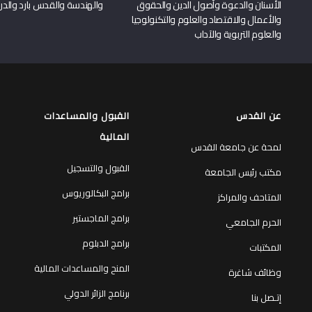
الأسنان والدعوة وأصول الدين والحقوق
والهندسة والقدس بارد والدرا
والأعمال والاقتصاد والعلوم والتكنولوجيا
والعلوم التربوية والآداب
عن القدس
القبول والمساعدات
المالية
لمحة عن جامعة القدس
القبول والتسجيل
مكتب رئيس الجامعة
برامج البكالوريوس
المتاحف والمراكز
برامج الماجستير
الحرم الجامعي
برامج الدبلوم
المكتبات
المنح والمساعدات المالية
وظائف شاغرة
برنامج الزائر الدولي
إتـصل بنا