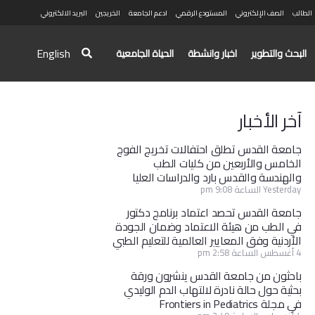
الطالب
الصف الإلكتروني
المستودع الرقمي
ادعم الجامعة
الخريجين
البريد الالكتروني
English
البحث والتطوير
اخبار وانشطة
الحياة الجامعية
آخر الأخبار
جامعة القدس تطلق احتفالات تخريج الفوج
الخامس والأربعين من كليات الطب
والهندسة والقدس بارد والدراسات العليا
Yesterday الساعة 9:08 pm
جامعة القدس تحصد اعتماد برنامج دكتور
في الطب من هيئة الاعتماد وضمان الجودة
الأردنية وفق المعايير العالمية للتعليم الطبي
4 أغسطس الساعة 2:58 pm
باحثون من جامعة القدس ينشرون ورقة
بحثية حول حالة نادرة لالتهاب الدم الوليدي
في مجلة Frontiers in Pediatrics