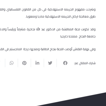
وشرحت مفهوم الجريمه الاستهلاكية في كل من القانون الفلسطيني والقوا
طرق معالجة اركان الجريمه الاستهلاكية ماديا ومعنويا
.
وقد تكونت لجنة المناقشة من الدكتور عبد الله نجاجرة مشرفاً ورئيساً والدك
جامعة النجاح ممتحنا خارجيا
وفي نهاية النقاش أوصت اللجنة بنجاح الطالبة ومنحها درجة الماجستير في القا
شارك المقال عبر: