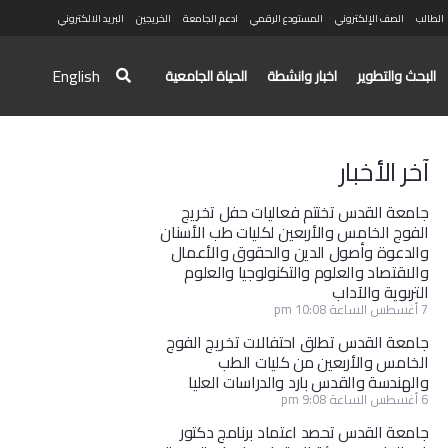
الطالب
الصف الإلكتروني
المستودع الرقمي
ادعم الجامعة
الخريجين
البريد الالكتروني
English
البحث والتطوير
اخبار وانشطة
الحياة الجامعية
آخر الأخبار
جامعة القدس تختتم فعاليات حفل تخريج
الفوج الخامس والأربعين لكليات طب الأسنان
والدعوة وأصول الدين والحقوق والأعمال
والاقتصاد والعلوم والتكنولوجيا والعلوم
التربوية والآداب
7 أغسطس الساعة 10:08 pm
جامعة القدس تطلق احتفالات تخريج الفوج
الخامس والأربعين من كليات الطب
والهندسة والقدس بارد والدراسات العليا
6 أغسطس الساعة 9:08 pm
جامعة القدس تحصد اعتماد برنامج دكتور