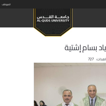
الموظف
اد بسام إشتية
اهدات:
727