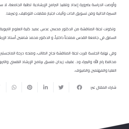
وأوصت الدراسة بضرورة إعداد وتنفيذ البرامج الإرشادية لطلبة الجامعة، لا 
السيرة الذاتية وفن تسويق الذات وآليات اجتياز مقابلات التوظيف، وغيرها.
وتكونت لجنة المناقشة من الدكتور محسن عدس عميد كلية العلوم التربوية ممت
السابق في جامعة القدس ممتحناً داخلياً، و الدكتور محمد شاهين أستاذ الإرش
وفي نهاية الجلسة قررت لجنة المناقشة نجاح الطالب، ومنحه درجة الماجستير ف
محافظ رام الله والبيرة، ود. عفيف زيدان منسق برنامج الإرشاد النفسي والت
العليا والمهتمين والضيوف.
شارك المقال عبر: