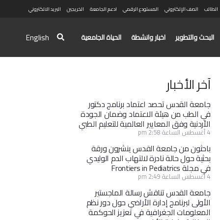
الطالب
الصف الإلكتروني
المستودع الرقمي
ادعم الجامعة
الخريجين
البريد الالكتروني
English
البحث والتطوير
اخبار وانشطة
الحياة الجامعية
آخر الأخبار
جامعة القدس تحصد اعتماد برنامج دكتور
في الطب من هيئة الاعتماد وضمان الجودة
الأردنية وفق المعايير العالمية للتعليم الطبي
4 أغسطس الساعة 2:58 pm
باحثون من جامعة القدس ينشرون ورقة
بحثية حول حالة نادرة لالتهاب الدم الوليدي
في مجلة Frontiers in Pediatrics
4 أغسطس الساعة 2:49 pm
جامعة القدس تناقش رسالة الماجستير
الأولى لبرنامج إدارة الأراضي حول دور نظم
المعلومات الجغرافية في تعزيز الحوكمة