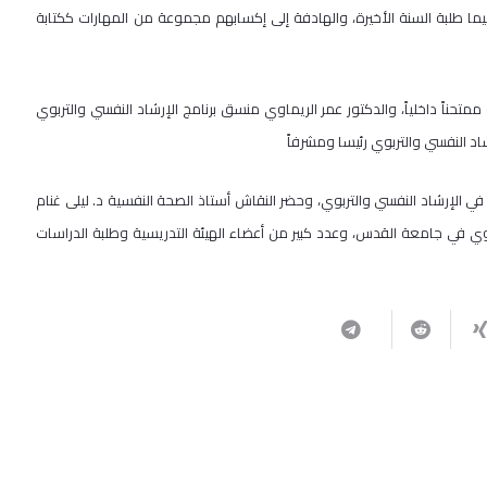
سيما طلبة السنة الأخيرة، والهادفة إلى إكسابهم مجموعة من المهارات ككتابة
حناً داخلياً، والدكتور عمر الريماوي منسق برنامج الإرشاد النفسي والتربوي
اد النفسي والتربوي رئيسا ومشرفاً
ي الإرشاد النفسي والتربوي، وحضر النقاش أستاذ الصحة النفسية د. ليلى غنام
ربوي في جامعة القدس، وعدد كبير من أعضاء الهيئة التدريسية وطلبة الدراسات