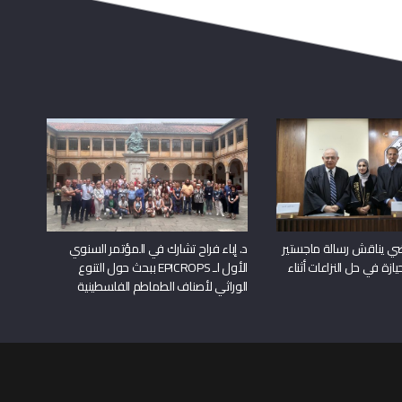
راضي يناقش رسالة ماجستير
د. إباء فراح تشارك في المؤتمر السنوي
يازة في حل النزاعات أثناء
الأول لـ EPICROPS ببحث حول التنوع
الوراثي لأصناف الطماطم الفلسطينية