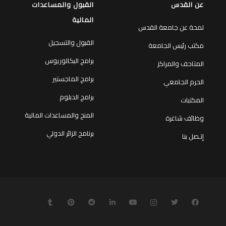
عن القدس
القبول والمساعدات
المالية
لمحة عن جامعة القدس
القبول والتسجيل
مكتب رئيس الجامعة
برامج البكالوريوس
المتاحف والمراكز
برامج الماجستير
الحرم الجامعي
برامج الدبلوم
المكتبات
المنح والمساعدات المالية
وظائف شاغرة
برنامج الزائر الدولي
إتـصل بنا