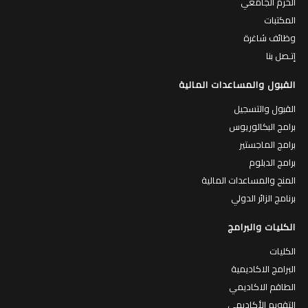
الحرم الجامعي
المكتبات
وظائف شاغرة
إتـصل بنا
القبول والمساعدات المالية
القبول والتسجيل
برامج البكالوريوس
برامج الماجستير
برامج الدبلوم
المنح والمساعدات المالية
برنامج الزائر الدولي
الكليات والبرامج
الكليات
البرامج الاكاديمية
الطاقم الاكاديمي
التقويم الأكاديمي