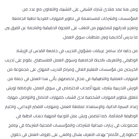
ومن هنا عمد منتدى شارك الشبابي على التشبيك والتعاون مع عدد من
المؤسسات والشركات للمساهمة في تطوير المهارات الفردية لطلبة الجامعة
وتعزيز قدراتهم لتمكينهم من التغلب على الفجوة الحقيقية والناجمة عن الفرق بين
ما يدرس أكاديميا وبين متطلبات سوق العمل.
من جانبه اكد سامح عريقات مشؤول التدريب في جامعة القدس ان الإرشاد
الوظيفي والتعريف بالحياة الجامعية وسوق العمل الفلسطيني يقوم على تدريب
الخريجين من مؤسسات التعليم العالي ومراكز التدريب المهني على مجموعة من
المهارات العملية والتطبيقية في مجال تخصصهم، يأتي هذا العمل في جملة من
الورش التدريبية يشرف عليها أصحاب الاختصاص في سوق العمل، بالإضافة لورش
تتعلق بتطوير المهارات الشخصية لدى الشباب كمهارات الاتصال والتواصل، مهارة
إعداد السيرة الذاتية، والإستعداد لمقابلة العمل، ومهارات التفكير الإبداعي، واختيار
الوظيفة الملائمة. كما تتضمن ورش عمل التوعية المهنية ذهاب الطلبة في
مجموعات في زيارات ميدانية للشركات والمؤسسات المحلية الشريكة في برنامج
"خطوة إلى الأمام" بهدف التعرف بشكل واقعي على ظروف العمل في حقول