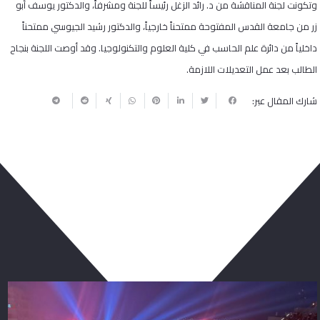
وتكونت لجنة المناقشة من د. رائد الزغل رئيساً للجنة ومشرفاً، والدكتور يوسف أبو
زر من جامعة القدس المفتوحة ممتحناً خارجياً، والدكتور رشيد الجيوسي ممتحناً
داخلياً من دائرة علم الحاسب في كلية العلوم والتكنولوجيا. وقد أوصت اللجنة بنجاح
الطالب بعد عمل التعديلات اللازمة.
شارك المقال عبر:
ربما يعجبك أيضا