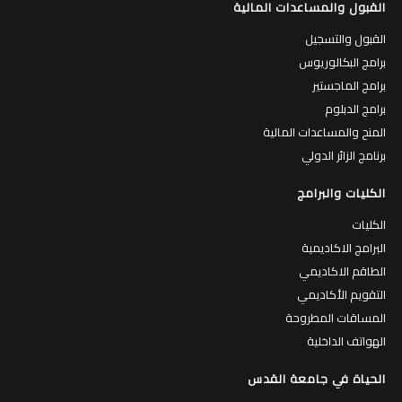
القبول والمساعدات المالية
القبول والتسجيل
برامج البكالوريوس
برامج الماجستير
برامج الدبلوم
المنح والمساعدات المالية
برنامج الزائر الدولي
الكليات والبرامج
الكليات
البرامج الاكاديمية
الطاقم الاكاديمي
التقويم الأكاديمي
المساقات المطروحة
الهواتف الداخلية
الحياة في جامعة القدس