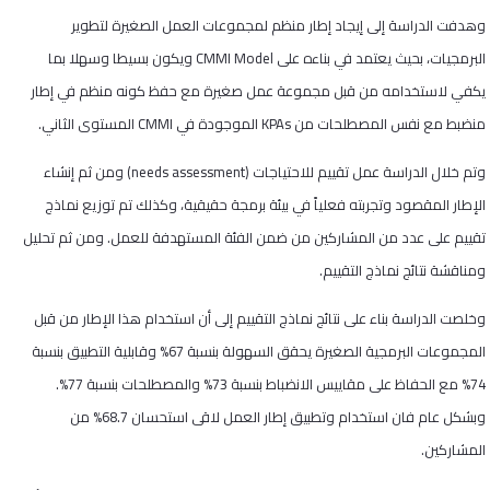
وهدفت الدراسة إلى إيجاد إطار منظم لمجموعات العمل الصغيرة لتطوير
البرمجيات، بحيث يعتمد في بناءه على
CMMI Model
ويكون بسيطا وسهلا بما
يكفي لاستخدامه من قبل مجموعة عمل صغيرة مع حفظ كونه منظم في إطار
منضبط مع نفس المصطلحات من
KPAs
الموجودة في
CMMI
المستوى الثاني.
وتم خلال الدراسة عمل تقييم للاحتياجات (
needs assessment
) ومن ثم إنشاء
الإطار المقصود وتجربته فعلياً في بيئة برمجة حقيقية، وكذلك تم توزيع نماذج
تقييم على عدد من المشاركين من ضمن الفئة المستهدفة للعمل. ومن ثم تحليل
ومناقشة نتائج نماذج التقييم.
وخلصت الدراسة بناء على نتائج نماذج التقييم إلى أن استخدام هذا الإطار من قبل
المجموعات البرمجية الصغيرة يحقق السهولة بنسبة 67% وقابلية التطبيق بنسبة
74% مع الحفاظ على مقاييس الانضباط بنسبة 73% والمصطلحات بنسبة 77%.
وبشكل عام فان استخدام وتطبيق إطار العمل لاقى استحسان 68.7% من
المشاركين.