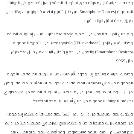
وهدفت الدراسة الى معرفة مدى استهلاك الطاقة وسبل تخفبضها في الهواتف
المحمولة (
Smartphone Devices
) من خلال تقييم اداء عدة خوارزميات وذالك عن
طريق إعادة تمثيل البيانات فيها.
وتم خلال الدراسة العمل على تصميم وإعداد عدة تجارب لقياس إستهلاك الطاقة
وكذلك قياس الزمن (
CPU overhead
) وتطبقها فعليا على الأجهزة المحمولة
(
Smartphone Devices
) والعمل على جمع وتحليل البيانات من خلال عدة طرق
مثل
SPSS
.
وخلصت الدراسة ونتائجها إلى وجود تأثير متباين على استهلاك الطاقة في الأجهزة
المحمولة من خلال التطبيقات المختلفة لذات الخوارزميات بتمثيلات مختلفة . وكان
من أبرز التوصيات ضرروة العمل على مراعاة سبل استهلاك الطاقة من قبل مطوري
تطبيقات الهواتف المحمولة من خلال أساليب البرمجة المتعددة.
وتكونت لجنة المناقشة من د. رائد الزغل رئيساً للجنة ومشرفاً، والدكتور إياد طومار
من جامعة بيرزيت ممتحناً خارجياً، والدكتور بديع السرطاوي ممتحناً داخلياً من دائرة
علم الحاسب في كلية العلوم والتكنولوجيا. وقد أوصت اللجنة بنجاح الطالب بعد