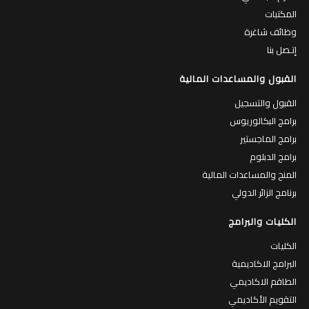
المكتبات
وظائف شاغرة
إتـصل بنا
القبول والمساعدات المالية
القبول والتسجيل
برامج البكالوريوس
برامج الماجستير
برامج الدبلوم
المنح والمساعدات المالية
برنامج الزائر الدولي
الكليات والبرامج
الكليات
البرامج الاكاديمية
الطاقم الاكاديمي
التقويم الأكاديمي