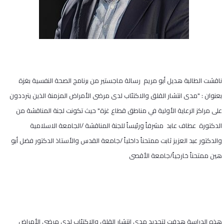
ناقشت الطالبة هديل أبو مريم رسالة ماجستير من برنامج الصحة النفسية بغزة
بعنوان : "مدى انتشار القلق والاكتئاب لدى مرضى الأمراض المزمنة الذين يترددون
على مراكز الرعاية الأولية في مناطق قطاع غزة" حيث تكونت لجنة المناقشة من
الدكتورة عطاف عابد مشرفاً ورئيساً للجنة المناقشة /الجامعة الاسلامية
والدكتور عبد العزيز ثابت ممتحناً داخلياً /جامعة القدس والأستاذ الدكتور فضل أبو
هين ممتحناً خارجياً/جامعة الأقصى
هذه الدراسة هدفت لتحديد مدى انتشار القلق والاكتئاب لدى مرضى الأمراض