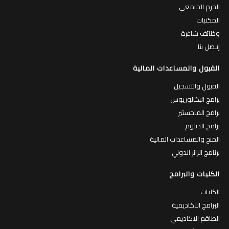
الحرم الجامعي
المكتبات
وظائف شاغرة
إتـصل بنا
القبول والمساعدات المالية
القبول والتسجيل
برامج البكالوريوس
برامج الماجستير
برامج الدبلوم
المنح والمساعدات المالية
برنامج الزائر الدولي
الكليات والبرامج
الكليات
البرامج الاكاديمية
الطاقم الاكاديمي