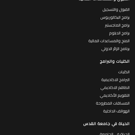
القبول والتسجيل
برامج البكالوريوس
برامج الماجستير
برامج الدبلوم
المنح والمساعدات المالية
برنامج الزائر الدولي
الكليات والبرامج
الكليات
البرامج الاكاديمية
الطاقم الاكاديمي
التقويم الأكاديمي
المساقات المطروحة
الهواتف الداخلية
الحياة في جامعة القدس
الحياة في الجامعة