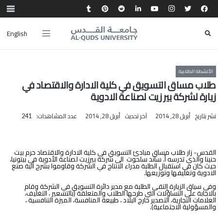
English
الأنشطة الطلابية
طلاب مساق التسويق في كلية الادارة والاقتصاد في
زيارة لشركة بير زيت لصناعة الادوية
نشر بتاريخ
أبريل 28, 2014
آخر تحديث
أبريل 28, 2014
عدد المشاهدات:
241
القدس- زار طلاب مساق مبادئ التسويق في كلية الادارة والاقتصاد حرم بيت
حنينا والذي تدرسه أ. ساند سلحوت الى شركة بيرزيت لصناعة الأدوية في بيتونيا،
حيث كان في استقبال الطلبة مدراء الانتاج في الشركة وقاوموا بشرح آلية صنع
الادوية وتغليفها وتوزيعها.
وفي سياق الزيارة إلتقى الطلبة مع مدير دائرة التسويق في الشركة وقام
بالاجابة على التساؤلات التي طرحها الطلاب والمتعلقة (بالتسعير ، التغليف،
العلامات التجارية، التصدير خارج البلاد ، طبيعة المنافسة، الميزة التنافسية ،
والمسؤولية الاجتماعية).