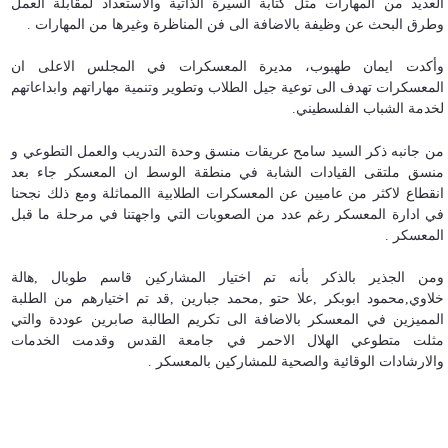
العديد من المهارات مثل كتابة السيرة الذاتية والاستعداد لمقابلة العمل
وطرق البحث عن وظيفة بالاضافة الى فن المناظرة وغيرها من المهارات .
وأكدت ايمان طهبوب، مديرة المعسكرات في المجلس الاعلى ان
المعسكرات تهدف الى توعية جيل الطلاب وتطوير وتنمية مهاراتهم وابداعاتهم
لخدمة الشباب الفلسطيني
.
من جانبه ذكر السيد سامح عريقات منسق وحدة التدريب والعمل التطوعي و
منسق ملتقى القيادات الشابة في منطقة الوسط ان المعسكر جاء بعد
انقطاع لاكثر من عاميين عن المعسكرات الطلابية االمماثلة ومع ذلك نجحنا
في ادارة المعسكر رغم عدد من الصعوبات التي واجهتنا في مرحلة ما قبل
المعسكر .
ومن الجذير بالذكر بأنه تم اختيار المشاركين قاسم طوبال ,هالة
خلاوي,محمود ابوبكر ,علا حتو ,محمد جبارين ,قد تم اختيارهم من الطلبة
المميزين في المعسكر بالاضافة الى تكريم الطالبة صابرين عوددة والتي
مثلت متطوعي الهلال الاحمر في جامعة القدس وقدمت الخدمات
والارشادات الوقائية والصحية للمشاركين بالمعسكر .