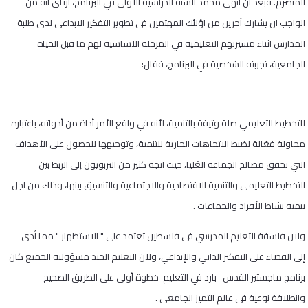
المنصرم. فبعد ان انهى محمد السنة الدراسية الاولى في البرنامج، ارتأى انه من
الواجب ان يشارك آخرين من اؤلئك المهتمين في تطوير التفكير الابداعي لدى طلبة
المدارس اثناء مسيرتهم التعليمية في المرحلة الاساسية لهم ما قبل الحياة
الجامعية، تجربته الشخصية في البرنامج، فقال:
للتخطيط التعليمي صلة وثيقة بالتنمية، لأنه في واقع الأمر أداة من أدواته، باعتباره
محاولة فعّالة لضبط الاتجاهات الجارية للتنمية، وتوجيهها للحصول على الأهداف
التي تحقق مصالح الجماعة العُليا، حيث اتجه كثير من التربويون إلى الربط بين
التخطيط التعليمي والتنمية الاقتصادية والاجتماعية والتنسيق بينها، وذلك من اجل
تنمية نشاط الأفراد والجماعات .
ولان فلسفة التعليم المدرسي في فلسطين تعتمد على " الاستظهار " مما أدى
إلى القضاء على التفكير الذاتي والإبداعي، ولان التعليم الجيد مسؤولية الجميع كان
برنامج ماجستير القدس- بارد في التعليم خطوة أولى على الطريق الصحيح
وانطلاقة نوعية في عالم التميز الجامعي .