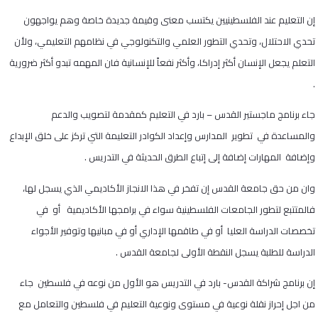
إن التعليم عند الفلسطينيين يكتسب معنى وقيمة جديدة خاصة وهم يواجهون
تحدي الاحتلال، وتحدي التطور العلمي والتكنولوجي في نظامهم التعليمي، ولأن
التعلم يجعل الإنسان أكثر إدراكا، وأكثر نفعاً للإنسانية فان المهمه تبدو أكثر ضرورية
.
جاء برنامج ماجستير القدس – بارد في التعليم كمقدمة لتصويب والدعم
والمساعدة في تطوير المدارس وإعداد الكوادر التعليمة التي تركز على خلق الإبداع
وإضافة المهارات إضافة إلى إتباع الطرق الحديثة في التدريس .
وان من حق جامعة القدس إن تفخر في هذا الانجاز الأكاديمي الذي يسجل لها،
فالمتتبع لتطور الجامعات الفلسطينية سواء في برامجها الأكاديمية أو في
تخصصات الدراسة العليا أو في طاقمها الإداري أو في مبانيها وتوفير الأجواء
الدراسة للطلبة يسجل النقطة الأولى لجامعة القدس .
إن برنامج شراكة القدس- بارد في التدريس هو الأول من نوعه في فلسطين جاء
من اجل إحراز نقلة نوعية في مستوى ونوعية التعليم في فلسطين والتعامل مع