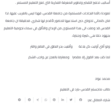
أساليب تحفيز التفكير وتطوير المعرفة الفكرية التي تعزز التعليم المستمر .
تعودنا دائما النجاحات المستمرة من جامعة القدس، فهذا ليس بالغريب عليها، لذا
فان كلماتي تخونني حين استدعيها للحضور لأقدم لها شكري، فحقيقة ان جامعة
القدس قد وصلت الى هذا المستوى من الإبداع والتألق في سماء نجومية التعليم
بجهود حقا هي كبيرة وجبارة.
ولو أنني أوتيت كل بلاغة وأفنيت بحر النطق في النظم والنثر
لما كنت بعد القول إلا مقصرا ومعترفا بالعجز عن واجب الشكر
محمد عواد
طالب ماجستير القدس-بارد في التعليم
شارك المقال عبر: