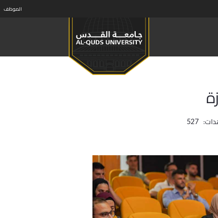
الموظف
ة
دات:
527