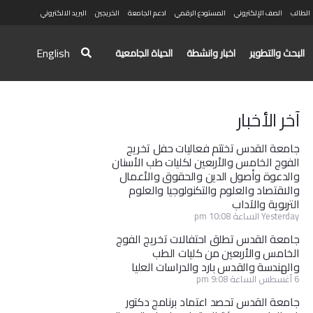
الطالب
الصف الإلكتروني
المستودع الرقمي
ادعم الجامعة
الخريجين
البريد الالكتروني
English
البحث والتطوير
اخبار وانشطة
الحياة الجامعية
آخر الأخبار
جامعة القدس تختتم فعاليات حفل تخريج
الفوج الخامس والأربعين لكليات طب الأسنان
والدعوة وأصول الدين والحقوق والأعمال
والاقتصاد والعلوم والتكنولوجيا والعلوم
التربوية والآداب
Yesterday الساعة 10:08 pm
جامعة القدس تطلق احتفالات تخريج الفوج
الخامس والأربعين من كليات الطب
والهندسة والقدس بارد والدراسات العليا
6 أغسطس الساعة 9:08 pm
جامعة القدس تحصد اعتماد برنامج دكتور