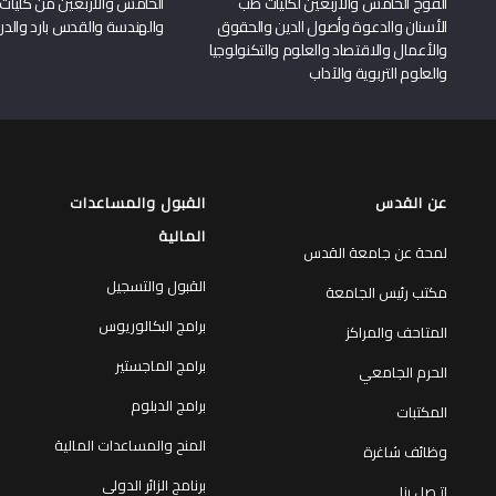
الفوج الخامس والأربعين لكليات طب
الخامس والأربعين من كليات
الأسنان والدعوة وأصول الدين والحقوق
والهندسة والقدس بارد والدرا
والأعمال والاقتصاد والعلوم والتكنولوجيا
والعلوم التربوية والآداب
عن القدس
القبول والمساعدات
المالية
لمحة عن جامعة القدس
القبول والتسجيل
مكتب رئيس الجامعة
برامج البكالوريوس
المتاحف والمراكز
برامج الماجستير
الحرم الجامعي
برامج الدبلوم
المكتبات
المنح والمساعدات المالية
وظائف شاغرة
برنامج الزائر الدولي
إتـصل بنا