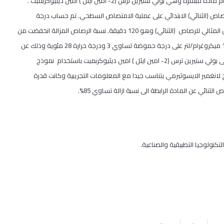
وفي هذه الدراسة تم دراسة عملية إزالة ا لرصاص (الثنائي) من المياه باستخدام مادة مبلمرة وهي بولي ستيرين ترس (2- امين ايثل ) امين ديثيوكربميت .
لرصاص (الثنائي) الابتدائي على عملية الامتصاص السطحي. تم حساب درجة
. كما تم حساب وقت الامتصاص المثالي للرصاص (الثنائي) وهو 120 دقيقة. نسبة الرصاص المزالة انخفضت من
62.5% الى 8.08 % عندما تم رفع تركيز محلول الرصاص الثنائي من 100 إلى 1000 ميكروغرام/لتر على درجة حموضة تساوي 3 ودرجة حرارة 28 مئوية وذلك عن
طريق جهاز الامتصاص بواسطة البلازما. تم تقييم عملية ربط الرصاص الثنائي على بولي ستيرين ترس (2- امين ايثل ) امين ديثيوكربميت باستخدام نموذج
 لانغمير الايسوثيرمي يتناسب جيدا مع المعلومات التجريبية وكانت قدرة
اص الثنائي عن المادة الرابطة الى نسبة ازالة تساوي 85%.
تكنولوجيا التطبيقية والصناعية.