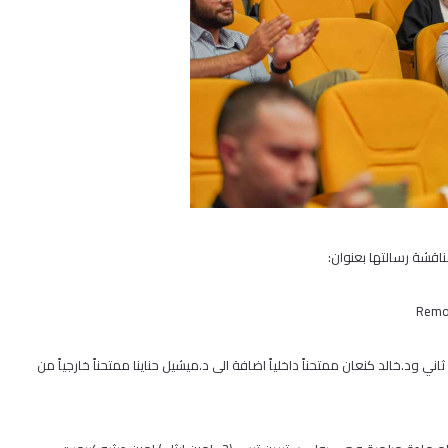
ناقشة رسالتها بعنوان:
Remov
ي ود.خالد كنعان ممتحناً داخلياً اضافة الى د.ميشيل حناينا ممتحناً خارجياً من