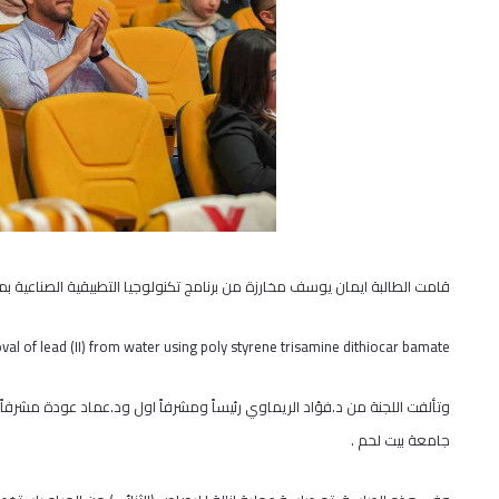
قامت الطالبة ايمان يوسف مخارزة من برنامج تكنولوجيا التطبيقية الصناعية بم
al of lead (II) from water using poly styrene trisamine dithiocar bamate
وتألفت اللجنة من د.فؤاد الريماوي رئيساً ومشرفاً اول ود.عماد عودة مشرفاً ثان
جامعة بيت لحم .