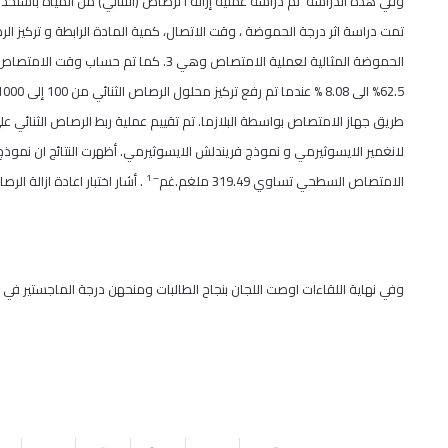
تمت دراسة اثر درجة الحموضة ، وقت الاتصال، كمية المادة الرابطة و تركيز ا
الحموضة المثالية لعملية الامتصاص وهي
3
لانغمير الايسوثيرمي و نموذج فريندلش الايسوثيرمي. أظهرت النتائج ان نموذج
– 1
الامتصاص السطحي تساوي 319.49 ملغم.غم
. أشار اختبار اعادة ازالة الرص
وفي نهاية اللقاءات اوصت اللجان بنجاح الطالبات ومنحهن درجة الماجستير في ال