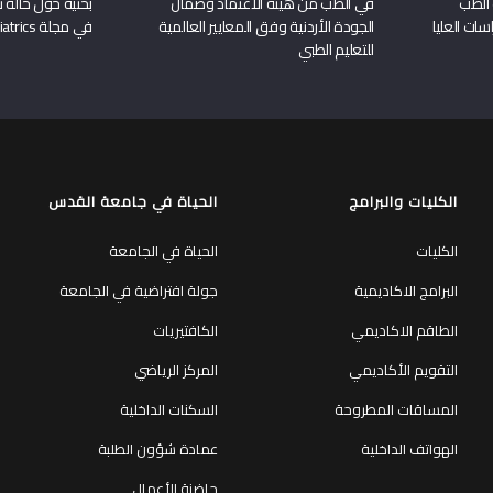
 الطب
في الطب من هيئة الاعتماد وضمان
بحثية حول حالة نا
سات العليا
الجودة الأردنية وفق المعايير العالمية
في مجلة Frontiers in Pediatrics
للتعليم الطبي
الكليات والبرامج
الحياة في جامعة القدس
الكليات
الحياة في الجامعة
البرامج الاكاديمية
جولة افتراضية في الجامعة
الطاقم الاكاديمي
الكافتيريات
التقويم الأكاديمي
المركز الرياضي
المساقات المطروحة
السكنات الداخلية
الهواتف الداخلية
عمادة شؤون الطلبة
حاضنة الأعمال