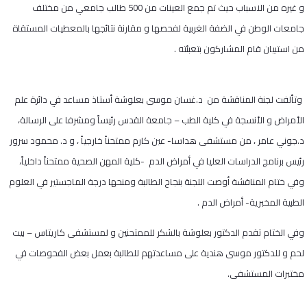
و غيره من الاسباب حيث تم جمع العينات من 500 طالب جامعي من مختلف
جامعات الوطن في الضفة الغربية لفحصها و مقارنة نتائجها بالمعطيات المستقاة
من استبيان قام المشاركون بتعبئته .
وتألفت لجنة المناقشة من د.غسان موسى بعلوشة أستاذ مساعد في دائرة علم
الأمراض و الأنسجة في كلية الطب – جامعة القدس رئيساً ومشرفا على الرسالة،
د.جوني عامر ، من مستشفى هداسا- عين كارم ممتحناً خارجياً ، و د. محمود سرور
رئيس برنامج الدراسات العليا في أمراض الدم -كلية المهن الصحية ممتحناً داخلياً،
وفي ختام المناقشة أوصت اللجنة بنجاح الطالبة ومنحها درجة الماجستير في العلوم
الطبية المخبرية- أمراض الدم .
وفي الختام تقدم الدكتور بعلوشة بالشكر للممتحنين و لمستشفى كاريتاس – بيت
لحم و للدكتور موسى هندية على مساعدتهم للطالبة بعمل بعض الفحوصات في
مختبرات المستشفى.