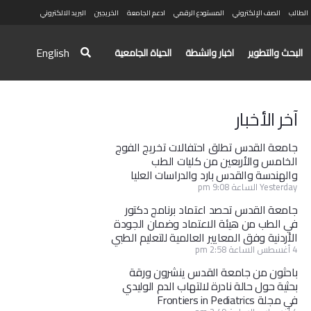
الطالب
الصف الإلكتروني
المستودع الرقمي
ادعم الجامعة
الخريجين
البريد الالكتروني
English
البحث والتطوير
اخبار وانشطة
الحياة الجامعية
آخر الأخبار
جامعة القدس تطلق احتفالات تخريج الفوج
الخامس والأربعين من كليات الطب
والهندسة والقدس بارد والدراسات العليا
Yesterday الساعة 9:08 pm
جامعة القدس تحصد اعتماد برنامج دكتور
في الطب من هيئة الاعتماد وضمان الجودة
الأردنية وفق المعايير العالمية للتعليم الطبي
4 أغسطس الساعة 2:58 pm
باحثون من جامعة القدس ينشرون ورقة
بحثية حول حالة نادرة لالتهاب الدم الوليدي
في مجلة Frontiers in Pediatrics