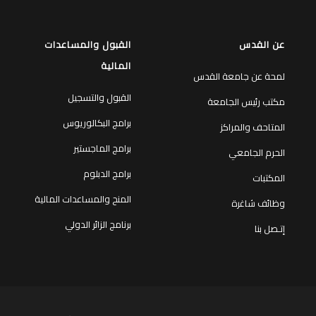
عن القدس
القبول والمساعدات
المالية
لمحة عن جامعة القدس
القبول والتسجيل
مكتب رئيس الجامعة
برامج البكالوريوس
المتاحف والمراكز
برامج الماجستير
الحرم الجامعي
برامج الدبلوم
المكتبات
المنح والمساعدات المالية
وظائف شاغرة
برنامج الزائر الدولي
إتـصل بنا