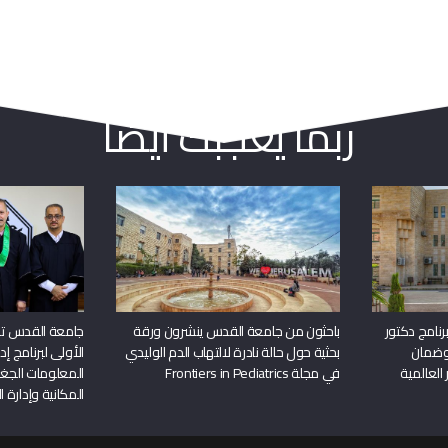
ربما يعجبك أيضا
نامج دكتور
باحثون من جامعة القدس ينشرون ورقة
جامعة القدس تن
وضمان
بحثية حول حالة نادرة لالتهاب الدم الوليدي
الأولى لبرنامج إ
 العالمية
في مجلة Frontiers in Pediatrics
المعلومات الجغر
المكانية وإدارة ا