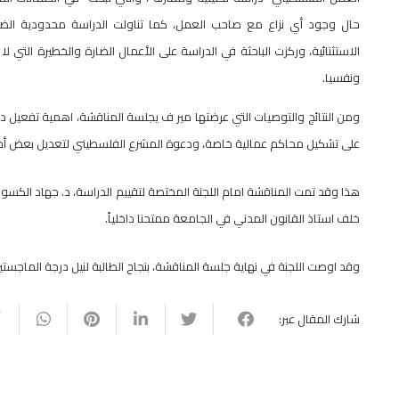
حال وجود أي نزاع مع صاحب العمل، كما تناولت الدراسة محدودية الض
الاستثنائية، وركزت الباحثة في الدراسة على الأعمال الضارة والخطيرة التي ل
ونفسيا.
ومن النتائج والتوصيات التي عرضتها مير ف يجلسة المناقشة، اهمية تفعيل د
على تشكيل محاكم عمالية خاصة، ودعوة المشرع الفلسطيني لتعديل بعض أحك
هذا وقد تمت المناقشة امام اللجنة المختصة لتقييم الدراسة، د. جهاد الكسواني
خلف استاذ القانون المدني في الجامعة ممتحنا داخلياً.
وقد اوصت اللجنة في نهاية جلسة المناقشة، بنجاح الطالبة لنيل درجة الماجست
شارك المقال عبر: