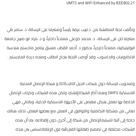
UMTS and WiFi Enhanced by IEEE802.21
وتألفت لجنة المناقشة من د.لبيب عرفة رئيساً ومشرفا على الرسالة، د. سامر بالي
مشرفا ثان على الرسالة، د. محمد كوعلي ممتحناً داخلياً، و د. مراد ابو صبيح جامعة
البوليتيكنيك ممتحناً خارجياً، بحضور د. أحمد القطب منسق برنامج ماجستير هندسة
الالكترونيات والحاسوب، وقد أوصت اللجنة بنجاح الطالب ومنحه درجة الماجستير .
وتمحورت الرسالة حول شبكات الجيل الثالث(3
G
) و شبكة الإتصال المحلية
اللاسلكية (
WiFi
) وهما أكثر الشبكاتإنتشارا، ولكن هذه الشبكات وكرتات الإتصال
الخاصة بها تعمل بشكل منفصل على الأجهزة اللاسلكية الذكية، وبالتالي فهي
تعاني من مشكلة التكاملية والتوافق في العمل مع بعضها البعض، لذلك هنالك
حاجة إلى آلية لتسليمالإتصال من شبكة إلى أخرى دون إنقطاعه. بما أن هذه
الشبكات مختلفة في تصميم طبقاتها الفيزيائية فإن الإنتقالالسلس بين هذه