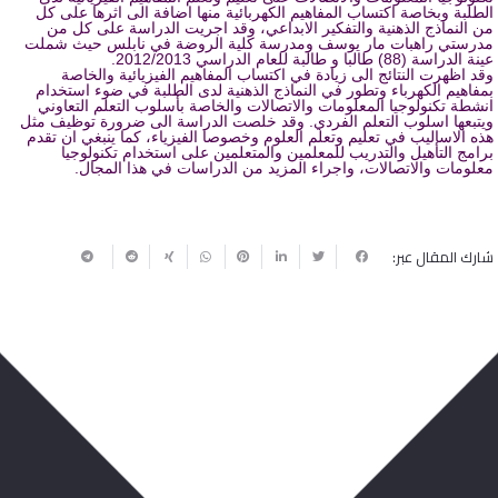
الطلبة وبخاصة اكتساب المفاهيم الكهربائية منها اضافة الى اثرها على كل
من النماذج الذهنية والتفكير الابداعي، وقد اجريت الدراسة على كل من
مدرستي راهبات مار يوسف ومدرسة كلية الروضة في نابلس حيث شملت
عينة الدراسة (88) طالبا و طالبة للعام الدراسي 2012/2013.
وقد اظهرت النتائج الى زيادة في اكتساب المفاهيم الفيزيائية والخاصة
بمفاهيم الكهرباء وتطور في النماذج الذهنية لدى الطلبة في ضوء استخدام
انشطة تكنولوجيا المعلومات والاتصالات والخاصة بأسلوب التعلم التعاوني
ويتبعها اسلوب التعلم الفردي. وقد خلصت الدراسة الى ضرورة توظيف مثل
هذه الاساليب في تعليم وتعلم العلوم وخصوصا الفيزياء، كما ينبغي ان تقدم
برامج التأهيل والتدريب للمعلمين والمتعلمين على استخدام تكنولوجيا
معلومات والاتصالات، واجراء المزيد من الدراسات في هذا المجال.
شارك المقال عبر:
ربما يعجبك أيضا