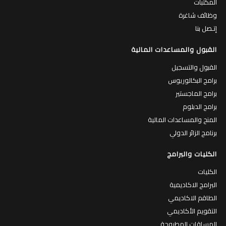
المكتبات
وظائف شاغرة
إتـصل بنا
القبول والمساعدات المالية
القبول والتسجيل
برامج البكالوريوس
برامج الماجستير
برامج الدبلوم
المنح والمساعدات المالية
برنامج الزائر الدولي
الكليات والبرامج
الكليات
البرامج الاكاديمية
الطاقم الاكاديمي
التقويم الأكاديمي
المساقات المطروحة