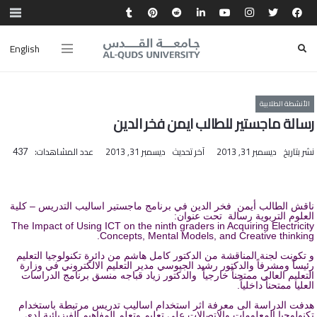
English
الأنشطة الطلابية
رسالة ماجستير للطالب ايمن فخر الدين
نشر بتاريخ
ديسمبر 31, 2013
آخر تحديث
ديسمبر 31, 2013
عدد المشاهدات:
437
ناقش الطالب أيمن فخر الدين في برنامج ماجستير اساليب التدريس – كلية
العلوم التربوية رسالة تحت عنوان:
The Impact of Using ICT on the ninth graders in Acquiring Electricity
Concepts, Mental Models, and Creative thinking.
و تكونت لجنة المناقشة من الدكتور كامل هاشم من دائرة تكنولوجيا التعليم
رئيساً ومشرفاً والدكتور رشيد الجيوسي مدير التعليم الالكتروني في وزارة
التعليم العالي ممتحناً خارجياً والدكتور زياد قباجه منسق برنامج الدراسات
العليا ممتحناً داخلياً.
هدفت الدراسة الى معرفة اثر استخدام اساليب تدريس مرتبطة باستخدام
تكنولوجيا المعلومات والاتصالات على تعليم وتعلم المفاهيم الفيزيائية لدى