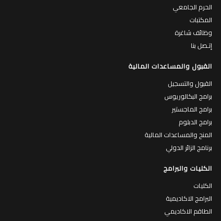
الحرم الجامعي
المكتبات
وظائف شاغرة
إتـصل بنا
القبول والمساعدات المالية
القبول والتسجيل
برامج البكالوريوس
برامج الماجستير
برامج الدبلوم
المنح والمساعدات المالية
برنامج الزائر الدولي
الكليات والبرامج
الكليات
البرامج الاكاديمية
الطاقم الاكاديمي