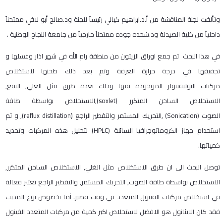
وتألفت لجنة المناقشة من أ.د.ابراهيم كيالي رئيساً للجنة ود.صالح أبو لافي ممتحناً
داخلياً من كلية الصيدلة ود.شحده جوده ممتحناً خارجياً من جامعة النجاح الوطنية .
في هذا البحث تم جمع اوراق الزيتون من منطقة رام الله في شهر اذار وغسلها و
تجفيفها في درجة حرارة الغرفة وتم بعد ذلك طحنها لاستخلاص
مركبات البوليفينولز الموجودة فيها وذلك بعدة طرق مثل الغلي, النقع,
الاستخلاص الساخن المتكرر
(soxlet)
,الاستخلاص بواسطة طاقة
الصوت
(Sonication)
,التحريك المستمر والتقطير الراجع
(reflux distillation)
, و تم
استخدام جهاز الكروماتوجرافيا السائلة
(HPLC)
لتحليل هذه المركبات وتحديد
كمياتها.
توصل البحث الى ان طرق الاستخلاص مثل الغلي, الاستخلاص الساخن المتكرر,
الاستخلاص بواسطة طاقة الصوت, التحريك المستمر, والتقطير الراجع تعتبر فعالة
في استخلاص مركبات الفينول المتعدد في وقت قصير. أما بخصوص نوع المذيب
فقد كان الايثانول هو الافضل لاستخلاص اكبر كمية من مركبات المتعدد الفينول