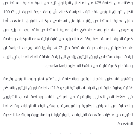
وكذلك فان اضافة 75% من الماء الى الايثانول تزيد من نسبة فاعلية الاستخلاص
o
الكلي لأوراق الزيتون .لقد اثبتت الدراسة كذلك بأن زيادة درجة الحرارة الى
C
100
خلال عملية الاستخلاص يؤثر سلبا على اسخلاص مركبات الفينول المتعدد. أما
بخصوص استخدام وسط حامضي خلال عملية الاستخلاص فلقد وجد انه يزيد من
كمية المواد المستخلصة وكذلك فانه يزيد من فترة ثباتية هذه المركبات وبخاصة
o
عند حفظها في درجات حرارة منخفضة مثل
C
4. وأخيرا فقد وجدت الدراسة ان
زيادة نسبة مستخلص اوراق الزيتون يؤدي الى زيادة منطقة الماء المذاب في الزيت
باستخدام كمية قليلة من منشط السطوح
surfactant)
.(
وتشتهر فلسطين باشجار الزيتون وبالاضافة الى تمتع ثمار وزيت الزيتون بقيمة
غذائية وطبية عالية فان الدراسات البحثية الجديدة اثبتت نجاعة اوراق الزيتون بالتحكم
في ضغط الدم العالي, والوقاية من امراض القلب وبخاصة تصلب الشرايين,
والحماية من الامراض البكتيرية والفيروسية و بعض انواع الالتهابات وذلك لما
تحتويه من مركبات متعددة الفينولات (البوليفينولز) والمشهورة بفوائدها الصحية
المتعددة.