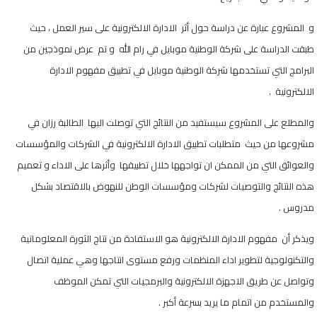
و المشروع عبارة عن دراسة حول أثر الادارة الالكترونية على سير العمل ، حيث
طبقت الدراسة على شركة الوطنية موبايل في رام الله و تم عرض نموذجين من
البرامج التي تستخدمها شركة الوطنية موبايل في تطبيق مفهوم الادارة
الالكترونية .
والمطلع على المشروع سيستفيد من النتائج التي توصلت اليها الطالبة رزان في
مشروعها من حيث متطلبات تطبيق الادارة اﻻلكترونية في الشركات والمؤسسات
والعوائق التي من الممكن ان تواجهها خلال تطبيقها وأثرها على الاداء و تعميم
هذه النتائج والتوصيات لشركات ومؤسسات الوطن للنهوض بالاقتصاد بشكل
مدروس .
ويذكر أن مفهوم الادارة الالكترونية هو الاستفادة من نتاج الثورة المعلوماتية
والتكنولوجية لتطوير اداء المنظمات ورفع مستوى انتاجها وهي عملية اتصال
وتواصل عن طريق الاجهزة الالكترونية والبرمجيات التي تمكن الموظف
والمستخدم من اتمام ما يريد بسرعة أكبر .