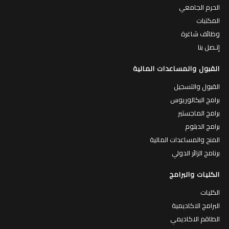
الحرم الجامعي
المكتبات
وظائف شاغرة
إتـصل بنا
القبول والمساعدات المالية
القبول والتسجيل
برامج البكالوريوس
برامج الماجستير
برامج الدبلوم
المنح والمساعدات المالية
برنامج الزائر الدولي
الكليات والبرامج
الكليات
البرامج الاكاديمية
الطاقم الاكاديمي