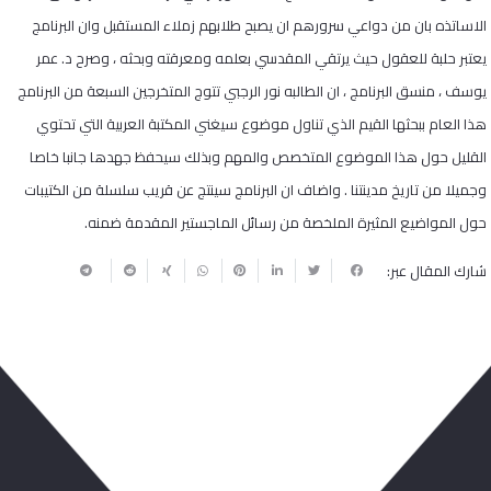
الاساتذه بان من دواعي سرورهم ان يصبح طلابهم زملاء المستقبل وان البرنامج
يعتبر حلبة للعقول حيث يرتقي المقدسي بعلمه ومعرقته وبحثه ، وصرح د. عمر
يوسف ، منسق البرنامج ، ان الطالبه نور الرجبي تتوج المتخرجين السبعة من البرنامج
هذا العام ببحثها القيم الذي تناول موضوع سيغني المكتبة العربية التي تحتوي
القليل حول هذا الموضوع المتخصص والمهم وبذلك سيحفظ جهدها جانبا خاصا
وجميلا من تاريخ مدينتنا . واضاف ان البرنامج سينتج عن قريب سلسلة من الكتيبات
حول المواضيع المثيرة الملخصة من رسائل الماجستير المقدمة ضمنه.
شارك المقال عبر:
ربما يعجبك أيضا