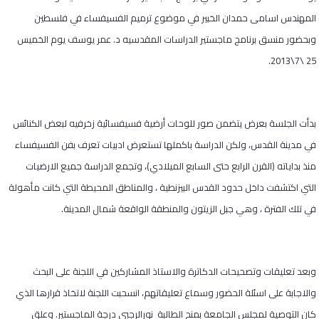
المهندس اسامى حمدان الخبير في موضوع ترميم الفسيفساء في فلسطين
وبحضور منسق برنامج ماجستير الدراسات المقدسيه د. عمر يوسف يوم الخميس
25 \7\2013.
بدأت الجلسة بعرض يتضمن صور للوحات أرضية فسيفسائية زخرفيه لبعض الكنائس
في مدينة القدس، ولكن الدراسة باكملها تستعرض ادبيات تعرف بفن الفسيفساء
منذ بداياته (القرن الرابع حتى السابع الميلادي)، وتجمع الدراسة جميع الارضيات
التي اكتشفت داخل حدود القدس البيزنطية ، والمناطق المحيطة التي كانت مأهولة
في تلك الفترة ، وهي جبل الزيتون والمنطقة الواقعة شمال المدينة.
وبعد تعليقات وتصحيحات الدكاترة والاستاذ المشاركين في اللجنة على البحث
والاجابة على اسئلة الحضور وسماع تعليقاتهم، انسحبت اللجنة لاتخاذ قرارها الذي
كان التوصية لمجلس الجامعة بمنح الطالبة نورالرجبي درجة الماجستير. وعلق