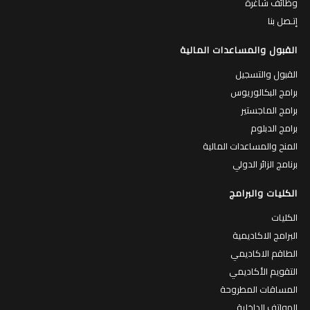
وظائف شاغرة
إتـصل بنا
القبول والمساعدات المالية
القبول والتسجيل
برامج البكالوريوس
برامج الماجستير
برامج الدبلوم
المنح والمساعدات المالية
برنامج الزائر الدولي
الكليات والبرامج
الكليات
البرامج الاكاديمية
الطاقم الاكاديمي
التقويم الأكاديمي
المساقات المطروحة
الهواتف الداخلية