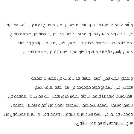
وتألفت اللجنة التي ناقشت رسالة الماجستير من د. صالح أبو لافي رئيساً ومشرفا
على البحث و د. حسين الحلاق ممتحناً داخلياً, ود. راقي شبيطة من جامعة النجاح
ممتحناً خارجياً بالاضافة لحضور د. ابراهيم الكيالي منسقا للبرنامج ود. خالد
كنعان رئيس دائرة الكيمياء والتكنولوجيا الكيميائية في جامعة القدس .
وتمحور البحث الذي أجرته الطالبة فداء مالك في مختبرات جامعة
القدس على استخراج مواد موجودة في نبتة الحلبة تعرف باسم
الصابونيات وبعدها قامت الباحثة بتطوير طرق لفصل تلك المركبات المعقدة في
تركيبها وبنيتها , تنقيتها, تشخيصها باستخدام العديد من أجهزة التحليل الدقيقة ,
وفحص قدرتها على تثبيط نشاط انزيم الأروماتيز والمعروف انه الانزيم المسؤول عن
انتاج الاستروجين أو الهرمون الأنثوي .