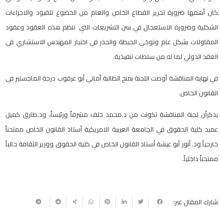
كان أهمها ضرورة تحرير القطاع الخاص والعام من الخضوع للقيود والاجراءات
الشكلية وضرورة الاستعجال في سن التشريعات التي تنظم هذه العقود وعقود
المقاولات بشكل عام وتوخي الحيطة والحذر في اختيار المهندس الاستشاري في
العقد الدولي لما له من سلطات تنفيذية.
في نهاية المناقشة أوصت اللجنة بمنح الطالبة أماني أبو عرقوب درجة الماجستير في
القانون الخاص.
يذكرأن لجنة المناقشة تكونت من د.محمد خلف مشرفاً ورئيساً، ود.طارق كميل
عميد كلية الحقوق في الجامعة العربية الامريكية أستاذ القانون الخاص ممتحناً
خارجياً ود. أنور أبو عيشة أستاذ القانون الخاص في كلية الحقوق ووزير الثقافة حالياً
ممتحناً داخلياً.
شارك المقال عبر: