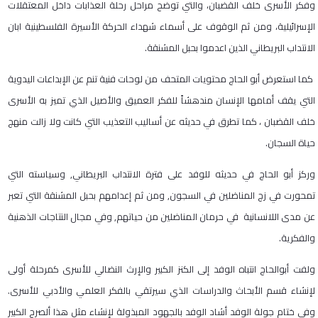
وفكر الأسرى خلف القضبان، والتي توضح مراحل رحلة العذابات داخل المعتقلات
الإسرائيلية، ومن ثم الوقوف على أسماء شهداء الحركة الأسيرة الفلسطينية ابان
الانتداب البريطاني الذين اعدموا بحبل المشنقة.
كما استعرض أبو الحاج محتويات المتحف من لوحات فنية تنم عن الإبداعات اليدوية
التي يقف أمامها الإنسان مندهشاََ للفكر العميق والأصيل الذي تميز به الأسرى
خلف القضبان ، كما تطرق في حديثه عن أساليب التعذيب التي كانت ولا زالت منهج
حياة السجان.
وركز أبو الحاج في حديثه للوفد على فترة الانتداب البريطاني, وسياسته التي
تمحورت في زج المناضلين في السجون, ومن ثم إعدامهم بحبل المشنقة التي تعبر
عن مدى اللانسانية في حرمان المناضلين من حياتهم, وفي مجال النتاجات الذهنية
والفكرية.
ولفت أبوالحاج انتباه الوفد إلى الكنز الكبير والإرث النضالي للأسرى كمرحلة أولى
لإنشاء قسم الأبحاث والدراسات الذي سيرتقي بالفكر العلمي والأدبي للأسرى.
وفي ختام جولة الوفد أشاد الوفد بالجهود المبذولة لإنشاء مثل هذا ألصرح الكبير