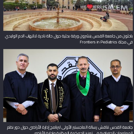
باحثون من جامعة القدس ينشرون ورقة بحثية حول حالة نادرة لالتهاب الدم الوليدي
في مجلة Frontiers in Pediatrics
جامعة القدس تناقش رسالة الماجستير الأولى لبرنامج إدارة الأراضي حول دور نظم
المعلومات الجغرافية في تعزيز الحوكمة المكانية وإدارة الأراضي