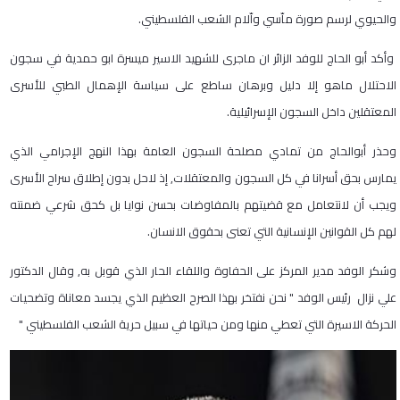
والحيوي لرسم صورة ماّسي واّلام الشعب الفلسطيني.
وأكد أبو الحاج للوفد الزائر ان ماجرى للشهيد الاسير ميسرة ابو حمدية في سجون
الاحتلال ماهو إلا دليل وبرهان ساطع على سياسة الإهمال الطبي للأسرى
المعتقلين داخل السجون الإسرائيلية.
وحذر أبوالحاج من تمادي مصلحة السجون العامة بهذا النهج الإجرامي الذي
يمارس بحق أسرانا في كل السجون والمعتقلات, إذ لاحل بدون إطلاق سراح الأسرى
ويجب أن لانتعامل مع قضيتهم بالمفاوضات بحسن نوايا بل كحق شرعي ضمنته
لهم كل القوانين الإنسانية التي تعنى بحقوق الانسان.
وشكر الوفد مدير المركز على الحفاوة واللقاء الحار الذي قوبل به, وقال الدكتور
علي نزال رئيس الوفد " نحن نفتخر بهذا الصرح العظيم الذي يجسد معاناة وتضحيات
الحركة الاسيرة التي تعطي منها ومن حياتها في سبيل حرية الشعب الفلسطيني "