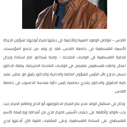
القدس – تتواصل الوفود العربية والأجنبية في زيارتها لمركز أبوجهاد لشؤون الحركة
الأسيرة الفلسطينية في جامعة القدس، فقد زار وفد من تجمع المؤسسات
للجالية الفلسطينية في الولايات المتحدة – ولاية شيكاغو، ضم اساتذة ورجال
اعمال واطباء فلسطينيين مقيمين في الولايات المتحدة الامريكية، برفقة الدكتور
حسين جدوع نائب الرئيس للشؤون المالية والادارية والدكتور رفيق ابو عياش عميد
كلية الحقوق والدكتور رشدي حمامرة رئيس دائرة هندسة الحاسوب في جامعة
القدس.
وكان في استقبال الوفد مدير عام المركز الدكتورفهد أبو الحاج وطاقم المركز حيث
رحب بالوفد وأطلعه على حيثيات تأسيس المركز الذي من أهدافه إبراز قيمة الأسير
الفلسطيني على الساحة الفلسطينية، وعلى المقتنيات الفنية التي أبدعتها ايدي