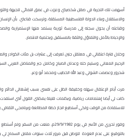
أسهمت تلك التجربة في صقل شخصيتي وعززت في عمق انتمائي للجبهة والثور
والاستقلال وبناء الدولة الفلسطينية المستقلة، وترسخت قناعتي بأن الإنسان 
وقناعته أن يحول سجنه إلى مدرسة ثورية يستمد منها الإستمرارية والصمود 
والإحباط بالأمل والتفاؤل والثقة بالمستقبل وبحتمية الانتصار.
وخلال فترة اعتقالي في معتقل جنين تعرفت إلى عشرات بل مئات الكوادر والم
الرحيم المعاني وسليم خله وعدنان الصباح وكامل جبر والمناضل العربي ا
شحرور وعصمت الشولي وعبد الله الخطيب ومحمد أبو وعر.
مرت أيام الإعتقال سهله وخفيفة الظل على نفسي بسبب إنشغالي الدائم والمتو
كانت لي أيضا إهتمامات رياضية، وبكلمات قليلة يمكنني القول أنني استفدت كث
للاستفادة من الوقت ولكي أستطيع انجاز خطة المطالعة وبرنامجي الثقافي وب
وفور تحرري من الأسر في يوم 29/9/1982م،
بالتوقيع على عدم العودة للوطن قبل مرور ثلاث سنوات مقابل السماح لي ب