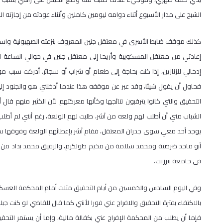
الشبح على مدار الأسبوع أثناء دوامه ليومين كاملين وأثناء عودته من إجازته ا
كذلك موقف ضابط الأسرى في معتقل جنين المعروف بنزعته الصهيونية واسمه 
إدخالي للزنازين، إذا كنت بحاجة إلى طعام أو شراب أو سجائر. أدركت سبب
فحاول أن يقول شيئا، وقد عبر عن موقفه هذا عندما أدخلني هو والجنود إلى
التحقيق والتي كانوا يترقبون نتائجها وكأنها معركتهم لأن الكثير منهم قال 
الشباب مني أن أطلب لهم ولعه من آشر، طلبت لهم الولعة، رغم أنني لم أ
يوجد أحد معي سوى جدران المعتقل، فقام آشر بإعطائهم الولعة وفوقها سيجا
أبو ماجد ضرصية ومحمد سلامة من مخيم طولكرم، والرفيق محمد بداد من قباط
في جامعة بيرزيت.
وفي اليوم السادس والخمسين من أيام التحقيق مثلت أمام المحكمة العسكر
بالاكتفاء بفترة التحقيق والافراج عني فورا لأنني كما قال للقاضي لو كنت جبلا
فإما أن يطلب من المحكمة الإفراج عني بكفالة مالية، وإما أن يستمر التحق