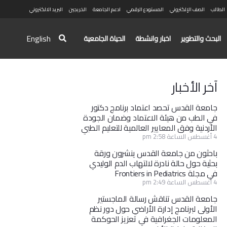
الطالب
الصف الإلكتروني
المستودع الرقمي
ادعم الجامعة
الخريجين
البريد الالكتروني
English
البحث والتطوير
اخبار وانشطة
الحياة الجامعية
آخر الأخبار
جامعة القدس تحصد اعتماد برنامج دكتور
في الطب من هيئة الاعتماد وضمان الجودة
الأردنية وفق المعايير العالمية للتعليم الطبي
4 أغسطس الساعة 2:58 pm
باحثون من جامعة القدس ينشرون ورقة
بحثية حول حالة نادرة لالتهاب الدم الوليدي
في مجلة Frontiers in Pediatrics
4 أغسطس الساعة 2:49 pm
جامعة القدس تناقش رسالة الماجستير
الأولى لبرنامج إدارة الأراضي حول دور نظم
المعلومات الجغرافية في تعزيز الحوكمة