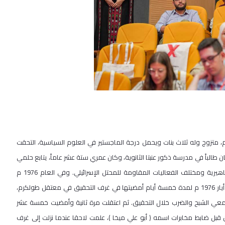
24م في بلدة عنبتا قضاء طولكرم، متزوج وله ثلاث بنات ويحمل درجة الماجستير في العلوم السياسية، التحقت
طالباً في مدرسة ذكور عنبتا الثانوية، وكان عمري ستة عشر عاماً، يتابع حلمي
حديثه لمركز أبو جهاد، حين بدأت مشاركاتي في المظاهرات الطلابية والجماهيرية ومختلف الفعاليات المقاومة للمحتل الإسرائيلي. وفي العام 1976 م
التحقت بالجبهة الديمقراطية لتحرير فلسطين، واعتقلت للمرة الأولى في شهر أيار 1976 م لمدة خمسة أيام أمضيتها في غرف التحقيق في معتقل طولكرم،
عي الشبح والضرب خلال التحقيق. ثم اعتقلت مرة ثانية وأمضيت خمسة عشر
ل ضابط مخابرات اسمه ( أبو علي ميخا )، علمت لاحقا عندما نزلت إلى غرف