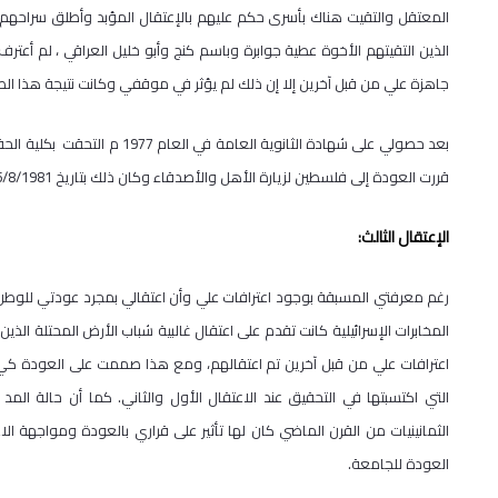
الذين التقيتهم الأخوة عطية جوابرة وباسم كنج وأبو خليل العراقي ، لم أعت
جاهزة علي من قبل آخرين إلا إن ذلك لم يؤثر في موقفي وكانت نتيجة هذا ال
بعد حصولي على شهادة الثانوية 
قررت العودة إلى فلسطين لزيارة الأهل والأصدقاء وكان ذلك بتاريخ 25/8/1981م.
الإعتقال الثالث:
رغم معرفتي المسبقة بوجود اعترافات علي وأن اعتقالي بمجرد عودتي للوطن
المخابرات الإسرائيلية كانت تقدم على اعتقال غالبية شباب الأرض المحتلة ا
اعترافات علي من قبل آخرين تم اعتقالهم، ومع هذا صممت على العودة كي ل
التي اكتسبتها في التحقيق عند الاعتقال الأول والثاني. كما أن حالة المد
الثمانينيات من القرن الماضي كان لها تأثير على قراري بالعودة ومواجهة ال
العودة للجامعة.