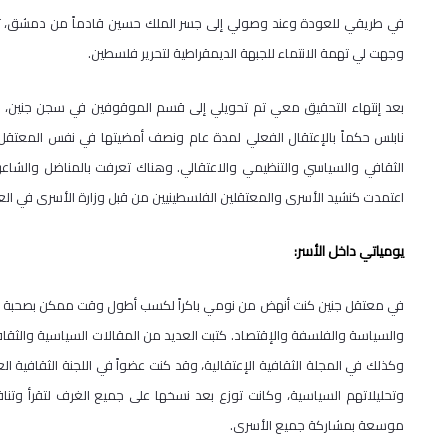
في طريقي للعودة وعند وصولي إلى جسر الملك حسين قادماً من دمشق، تم ا
وجهت لي تهمة الانتماء للجبهة الديمقراطية لتحرير فلسطين.
بعد إنتهاء التحقيق معي تم تحويلي إلى قسم الموقوفين في سجن جنين، وبع
نابلس حكماً بالإعتقال الفعلي لمدة عام ونصف أمضيتها في نفس المعتق
الثقافي والسياسي والتنظيمي والاعتقالي. وهناك تعرفت بالمناضل والشاع
اعتمدت كنشيد الأسرى والمعتقلين الفلسطينيين من قبل وزارة الأسرى في العام 008
يومياتي داخل الأسر:
في معتقل جنين كنت أنهض من نومي باكراً لكسب أطول وقت ممكن بصحبة الكت
والسياسة والفلسفة والإقتصاد. كتبت العديد من المقالات السياسية والثقاف
وكذلك في المجلة الثقافية الإعتقالية، وقد كنت عضواً في اللجنة الثقافية ا
وتحليلاتهم السياسية، وكانت توزع بعد نسخها على جميع الغرف لتقرأ وتنا
موسعة بمشاركة جميع الأسرى.