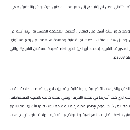
عتقالي ومن ثم إقتيادي إلى مقر مخابرات جنين، حيث بوشر بالتحقيق معي،
د مرور ثلاثة أشهر على اعتقالي أصدرت المحكمة العسكرية الإسرائيلية في
ل. وخلال هذا الاعتقال راكمت تجربة غنية ومفيدة ساهمت في رفع مستواي
ر المعروف الشهيد (محمد أبو لبن) الذي نظم قصيدة عسقلان الشهيرة والتي
2م.
ب والكراسات التنظيمية والإعتقالية، وقد برزت لدي إهتمامات خاصة بالأدب
ية التي كنت أنشرها في مجلة (الحرية) وهي مجلة خاصة بالجبهة الديمقراطية،
لعامة التي كانت تقوم بإصدار مجلة إعتقالية عامة يكتب فيها الأسرى مقالاتهم
قش خاصة التحليلات السياسية والمواضيع الثقافية الهامة منها، في جلسات