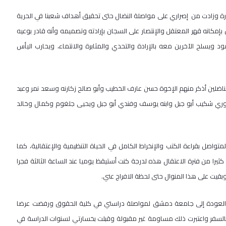
ة وزادت من إصراري على مواصلة النضال حتى تحقيق أهداف شعبنا في الحرية
بإمكانه قهر المعتقل والإنتصار على السجان بإرادته وتصميمه وأنه قادر بوعيه
ويسلح الآخرين معه بالإرادة والتحدي والمثابرة والانتماء، ويحارب اليأس
ناضلين أذكر منهم الإخوة حسن عارف الخطيب وأبو صالح زكارنه وسعد نمر وعبد
لسوري شكيب أبو جبل وابنه يوسف وفندي أبو جبل ويحيى جلغوم وكمال وخالد
اصل بقراءة الكتب والإنخراط الكامل في الحياة التنظيمية والإعتقالية، كما
يرا من فترة الاعتقال هذه لدرجة كنت أستيقظ يوميا عند الساعة الثالثة فجرا
قيت على هذا المنوال حتى لحظة الافراج عني.
 منعت من السفر ولم أستطع العودة إلى جامعة دمشق لمواصلة دراستي في كلية الحقوق ورفضت عرضا
السفر واعتبرت ذلك مساومة غير مقبولة وقبلت بخسارتي لسنوات الدراسة في