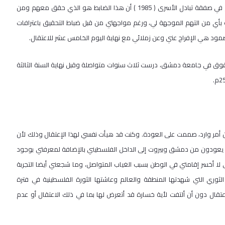
المعتقل والتقيت هناك بأسرى حكم عليهم بالإعتقال المؤبد وأطلق سراحهم في صفقة تبادل الأسرى ( 1985 ) أن هذا الضابط هو الذي حقق معهم ومن
رف بأي من التهم الموجهة لي، ورغم مواجهتي من قبل ضباط التحقيق باعترافات
صمود هي الإفراج عني وعن زملائي مع نهاية اليوم الخامس عشر للاعتقال.
العامة في العام 1977 م التحقت بكلية الحقوق في جامعة دمشق، درست ثلاث سنوات متواصلة وقبل نهاية السنة الثالثة
 أمر وارد، صممت على العودة. وكنت قد هيأت نفسي لهذا الإعتقال وذلك لأن
لذين يعودون من دمشق وبيروت إلى الداخل الفلسطيني بالإضافة لمعرفتي بوجود
ا أخسر إقامتي في الوطن بسبب الغياب المتواصل، وما شجعني أيضا التجربة
 الثوري التي شهدتها المنطقة والعالم وعاشتها الثورة الفلسطينية في فترة
اعتقال دون أن ألتفت لأية خسارة قد أتعرض لها بما في ذلك الاعتقال أو عدم