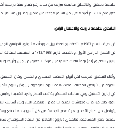
جامعة دمشق والالتحاق بجامعة بيرزيت من جديد رغم ضياع سنة دراسية أخرى 
حتى عام 2007 ثم أعيد منعي من السفر مجددا قبل عامين وما زال مستمرا حتى اللحظة.
الالتحاق بجامعة بيرزيت والاعتقال الرابع:
في صيف العام 1983م التحقت بجامعة بيرزيت وبدأت مشواري الد
في الفصل الدراسي الأول، وبالتحدي
زنازين التحقيق (73) يوماً تنقلت خلالها على مراكز التحقيق في جنين وأريحا ونابلس والمسكوبية.
وأثناء التحقيق تعرضت لكل أنواع التعذيب الجسدي والنفسي وكان التحقي
للجبهة في الأراضي المحتلة، رفضت هذه التهم الموجهة لي وكل التهم الأخرى 
في زنازين التحقيق وفي ساحات المسكوبية تحت المطر والبرد الشديد (وكيس 
يتواصل من صباح الأحد ولغاية عصر الجمعة من كل أسبوع، مما دفع ببعض الج
بتقديم بعض المساعدة، فالجندي ( باروخ ) القادم من الاتحاد السوفييتي سا
يدي خلف ظهري، وفوجيء عندما طلبت منه وضع الكيس على رأسي بسبب ال