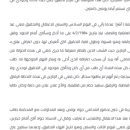
لتي تستمر أيضا يومين كاملين.
( آشر) عندما رآني في اليوم السادس والستين للاعتقال والتحقيق معي عند
إعادتي من معتقل المسكوبية وأريحا إلى معتقل جنين في حوالي الساعة العاشرة والنصف ليلا بتاريخ 4/2/1984 على ما أذكر وسألني أمام الجنود وقبل
 موقفه وهو قسوة وطول فترة التحقيق التي أتعرض لها، دون اعترافي بشيء،
 الزنازين حيث الشباب الذين بانتظار معرفة ما جرى معي في هذه الجولة من
أمامي أنه يريد أن يسحب اعترافه الذي أدلى به وينكر التهم الموجهة له. طلب
طلب كل هذه المدة أي طلب من أي كان وكأنني موجود في التحقيق لوحدي ولا
رة رغم أنهم لم يطلبوا سجائر. كان معي في الزنازين في هذه اللحظة الرفاق
ية، والرفيق سعيد خضر من قلقيلية، والأخ علان علان من ذنابة وكان طالبا
ية في جنين بحضور المحامي جواد بولص، وبعد المداولات مع المحكمة طالب
 بعد هذا الاعتقال والتعذيب لاعترفت. وقال لي الاستاذ جواد أنني أمام خيارين:
يق معي لليوم الثالث والستين وهو تاريخ انتهاء التحقيق، وعندها ستفرج عني