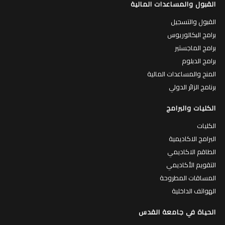
القبول والمساعدات المالية
القبول والتسجيل
برامج البكالوريوس
برامج الماجستير
برامج الدبلوم
المنح والمساعدات المالية
برنامج الزائر الدولي
الكليات والبرامج
الكليات
البرامج الاكاديمية
الطاقم الاكاديمي
التقويم الأكاديمي
المساقات المطروحة
الهواتف الداخلية
الحياة في جامعة القدس