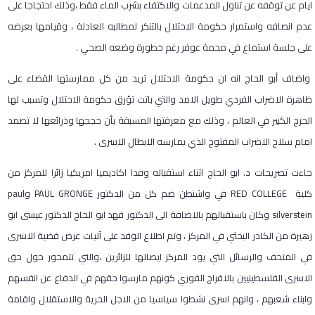
ايام عن توقفه عن تناول المدعمات والاكتفاء بشرب الماء فقط ،وذلك احتجاجا على
عدم انصافه واستمرار حكومة الاحتلال بالتنكر لمطالبه العادلة ، وقيامها بعرضه
على جلسة استماع في محمة عوفر رغم خطورة وضعه الصحي .
واضاف أبو الحاج انه ان حكومة الاحتلال تريد من كل ممارستها القضاء على
ظاهرة الاضراب الفردي طويل الامد والتي باتت تؤرق حكومة الاحتلال وتسبب لها
الحرج الكبير في العالم ، وذلك مع معرفتها المسبقة بأن حججها وذرائعها لا تصمد
امام سلاح الاضراب المفتوح الذي يمارسه الابطال الاسرى .
جاءت تصريحات د. ابو الحاج اثناء استقباله وفدا اكاديميا امريكيا زائرا للمركز من
كلية
RED COLLEGE
في واشنطن ضم كل من الدكتور
PAUL GRONGE
و
paul
silverstein
وكان باستقبالهم بالاضافة الى الدكتور فهد ابو الحاج الدكتور عيسى ابو
زهيرة من الكادر البحثي في المركز ، وتم اطلاع الوفد على آليات عرض قضية الاسرى
في المتحف والرسائل التي يود المركز ايصالها للزائرين ،والتي تتمحور حول حق
الاسرى الفلسطينيين بالافراج الفوري كونهم مارسوا حقهم في الدفاع عن انفسهم
وابناء شعبهم ، وانهم اسرى نشطوا سياسيا من الاجل الحرية والاستقلال واقامة