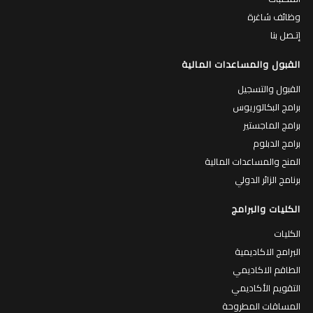
وظائف شاغرة
إتـصل بنا
القبول والمساعدات المالية
القبول والتسجيل
برامج البكالوريوس
برامج الماجستير
برامج الدبلوم
المنح والمساعدات المالية
برنامج الزائر الدولي
الكليات والبرامج
الكليات
البرامج الاكاديمية
الطاقم الاكاديمي
التقويم الأكاديمي
المساقات المطروحة