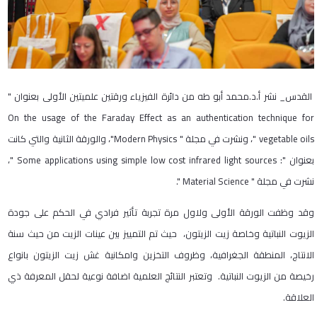
القدس_ نشر أ.د.محمد أبو طه من دائرة الفيزياء ورقتين علميتين الأولى بعنوان "
On the usage of the Faraday Effect as an authentication technique for
vegetable oils
"، ونشرت في مجلة "
Modern Physics
"، والورقة الثانية والتي كانت
بعنوان ":
Some applications using simple low cost infrared light sources
"،
نشرت في مجلة "
Material Science
".
وقد وظفت الورقة الأولى ولاول مرة تجربة تأثير فرادي في الحكم على جودة
الزيوت النباتية وخاصة زيت الزيتون، حيث تم التمييز بين عينات الزيت من حيث سنة
الانتاج، المنطقة الجغرافية، وظروف التخزين وامكانية غش زيت الزيتون بانواع
رخيصة من الزيوت النباتية. وتعتبر النتائج العلمية اضافة نوعية لحقل المعرفة ذي
العلاقة.