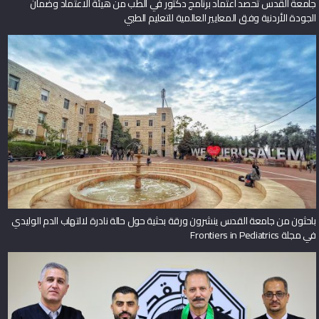
جامعة القدس تحصد اعتماد برنامج دكتور في الطب من هيئة الاعتماد وضمان
الجودة الأردنية وفق المعايير العالمية للتعليم الطبي
باحثون من جامعة القدس ينشرون ورقة بحثية حول حالة نادرة لالتهاب الدم الوليدي
في مجلة Frontiers in Pediatrics