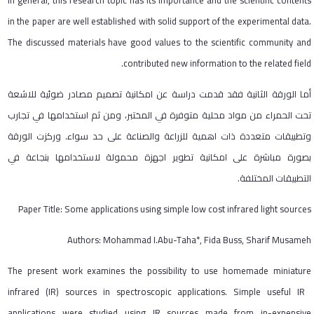
in the paper are well established with solid support of the experimental data.
The discussed materials have good values to the scientific community and
contributed new information to the related field.
أما الورقة الثانية فقد قدمت دراسة عن امكانية تصميم مصادر ضوئية للاشعة
تحت الحمراء من مواد محلية متوفرة في المختبر، ومن ثم استخدامها في تجارب
وتطبيقات متعددة ذات اهمية للزراعة والصناعة على حد سواء. وركزت الورقة
بصورة مباشرة على امكانية تطوير اجهزة محمولة لاستخدامها بنجاعة في
التطبيقات المختلفة.
Paper Title: Some applications using simple low cost infrared light sources
Authors: Mohammad I.Abu-Taha*, Fida Buss, Sharif Musameh
The present work examines the possibility to use homemade miniature
infrared (IR) sources in spectroscopic applications. Simple useful IR
applications were studied using IR sources made from in-expensive