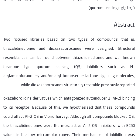
فيما بينها
(quorum sensing)
.
Abstract
Two focused libraries based on two types of compounds, that is,
thiazolidinediones and dioxazaborocanes were designed. Structural
resemblances can be found between thiazolidinediones and well-known
furanone type quorum sensing (QS) inhibitors such as N-
acylaminofuranones, and/or acyl-homoserine lactone signaling molecules,
while dioxazaborocanes structurally resemble previously reported
oxazaborolidine derivatives which antagonized autoinducer 2 (AI-2) binding
to its receptor. Because of this, we hypothesized that these compounds
could affect AI-2 QS in Vibrio harveyi. Although all compounds blocked QS,
the thiazolidinediones were the most active AI-2 QS inhibitors, with EC50
values in the low micromolar range. Their mechanism of inhibition was