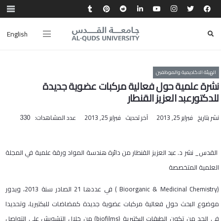
English
الهيئة الاكاديمية والموظفين
نشرة علمية حول فعالية مركبات عضوية جديدة
للدكتورعبد العزيز القنطار
نشر بتاريخ
فبراير 25, 2013
آخر تحديث
فبراير 25, 2013
عدد المشاهدات:
330
القدس_ نشر د. عبد العزيز القنطار من دائرة هندسة المواد ورقة علمية في المجلة
العلمية المتخصصة
(
Bioorganic & Medicinal Chemistry
) في عددها
21
الصادر سنة
2013
، ويدور
موضوع البحث حول فعالية مركبات عضوية جديدة كمضاضات للبكتيريا، وتحديدا
في الحد من تكون الطبقات البكتيرية
(biofilms)
من خلال التشويش على التواصل