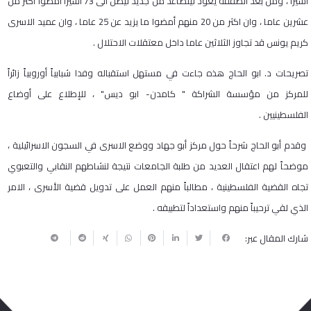
أسيراً ، ومن بعد الصفقة يعود ليتصاعد من جديد ليصل الى 73 أسيراً أمضوا اكثر من
عشرين عاما ، وان اكثر من 20 منهم أمضوا ما يزيد عن 25 عاما ، وان عميد الاسرى
كريم يونس قد تجاوز الثلاثين عاما داخل معتقلات الاحتلال .
تصريحات د. ابو الحاج هذه جاءت في مستهل استقباله وفدا شبابياً أوروبياً زائراً
للمركز من مؤسسة الشراكة " كامدن- ابو ديس" ، للإطلاع على أوضاع
الفلسطينيين .
وقدم أبو الحاج شرحاً حول مركز أبو جهاد ووضع الاسرى في السجون الاسرائيلية ،
موضحاً لهم اعتقال العديد من طلبة الجامعات نتيجة لنشاطهم النقابي والتعبوي
تجاه القضية الفلسطينية ، مطالباً منهم العمل على تدويل قضية الأسرى ، الامر
الذي لقي ترحيباً منهم واستعداداً لتطبيقه .
شارك المقال عبر: