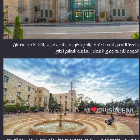
جامعة القدس تحصد اعتماد برنامج دكتور في الطب من هيئة الاعتماد وضمان
الجودة الأردنية وفق المعايير العالمية للتعليم الطبي
باحثون من جامعة القدس ينشرون ورقة بحثية حول حالة نادرة لالتهاب الدم الوليدي