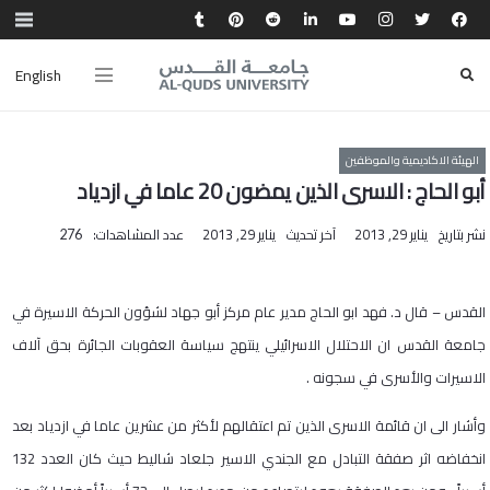
English
الهيئة الاكاديمية والموظفين
أبو الحاج : الاسرى الذين يمضون 20 عاما في ازدياد
نشر بتاريخ
يناير 29, 2013
آخر تحديث
يناير 29, 2013
عدد المشاهدات:
276
القدس – قال د. فهد ابو الحاج مدير عام مركز أبو جهاد لشؤون الحركة الاسيرة في
جامعة القدس ان الاحتلال الاسرائيلي ينتهج سياسة العقوبات الجائرة بحق آلاف
الاسيرات والأسرى في سجونه .
وأشار الى ان قائمة الاسرى الذين تم اعتقالهم لأكثر من عشرين عاما في ازدياد بعد
انخفاضه اثر صفقة التبادل مع الجندي الاسير جلعاد شاليط حيث كان العدد 132