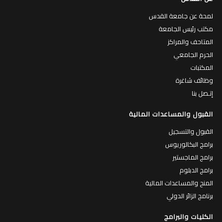
لمحة عن جامعة القدس
مكتب رئيس الجامعة
المتاحف والمراكز
الحرم الجامعي
المكتبات
وظائف شاغرة
إتـصل بنا
القبول والمساعدات المالية
القبول والتسجيل
برامج البكالوريوس
برامج الماجستير
برامج الدبلوم
المنح والمساعدات المالية
برنامج الزائر الدولي
الكليات والبرامج