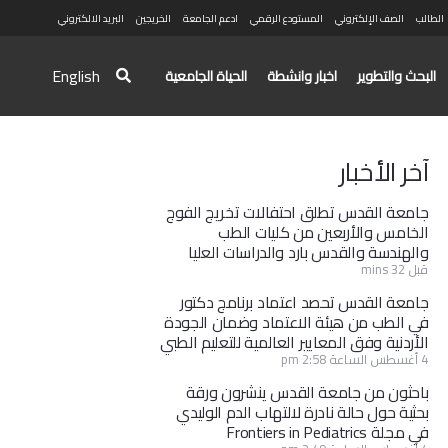
الطالب
الصف الإلكتروني
المستودع الرقمي
ادعم الجامعة
الخريجين
البريد الالكتروني
English
البحث والتطوير
اخبار وانشطة
الحياة الجامعية
آخر الأخبار
جامعة القدس تطلق احتفالات تخريج الفوج
الخامس والأربعين من كليات الطب
والهندسة والقدس بارد والدراسات العليا
قبل 32 mins
جامعة القدس تحصد اعتماد برنامج دكتور
في الطب من هيئة الاعتماد وضمان الجودة
الأردنية وفق المعايير العالمية للتعليم الطبي
4 أغسطس الساعة 2:58 pm
باحثون من جامعة القدس ينشرون ورقة
بحثية حول حالة نادرة لالتهاب الدم الوليدي
في مجلة Frontiers in Pediatrics