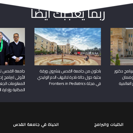
ربما يعجبك أيضا
نامج دكتور
باحثون من جامعة القدس ينشرون ورقة
جامعة القدس تن
وضمان
بحثية حول حالة نادرة لالتهاب الدم الوليدي
الأولى لبرنامج إ
 العالمية
في مجلة Frontiers in Pediatrics
المعلومات الجغر
المكانية وإدارة ا
الكليات والبرامج
الحياة في جامعة القدس