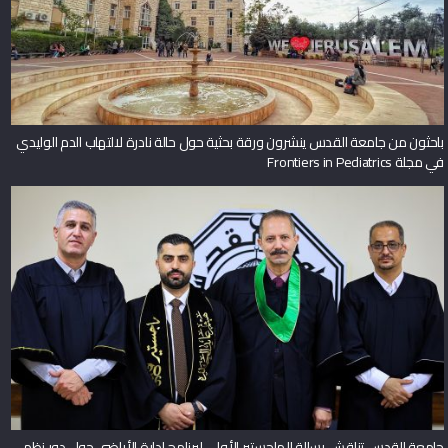
باحثون من جامعة القدس ينشرون ورقة بحثية حول حالة نادرة لالتهاب الدم الوليدي
في مجلة Frontiers in Pediatrics
جامعة القدس تناقش رسالة الماجستير الأولى لبرنامج إدارة الأراضي حول دور نظم