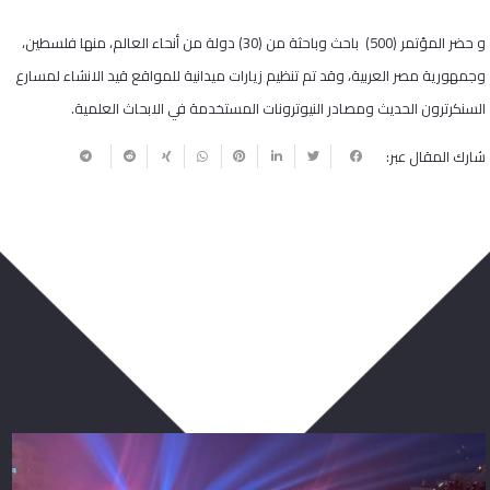
و حضر المؤتمر (500) باحث وباحثة من (30) دولة من أنحاء العالم، منها فلسطين،
وجمهورية مصر العربية، وقد تم تنظيم زيارات ميدانية للمواقع قيد الانشاء لمسارع
السنكرترون الحديث ومصادر النيوترونات المستخدمة في الابحاث العلمية
.
شارك المقال عبر:
ربما يعجبك أيضا