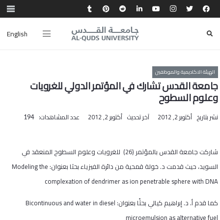
English
الهيئة الاكاديمية والموظفين
جامعة القدس تشارك في المؤتمر الدولي للغرويات
وعلوم السطوح
نشر بتاريخ
أكتوبر 2, 2012
آخر تحديث
أكتوبر 2, 2012
عدد المشاهدات:
194
شاركت جامعة القدس بالمؤتمر (26) للغرويات وعلوم السطوح المنعقد في
السويد، حيث قدمت د. خولة قمحية من دائرة الفيزياء بحثا بعنوان
:
Modeling the
complexation of dendrimer as ion penetrable sphere with DNA
كما قدم أ. د. إبراهيم كيالي بحثًا بعنوان
:
Bicontinuous and water in diesel
microemulsion as alternative fuel