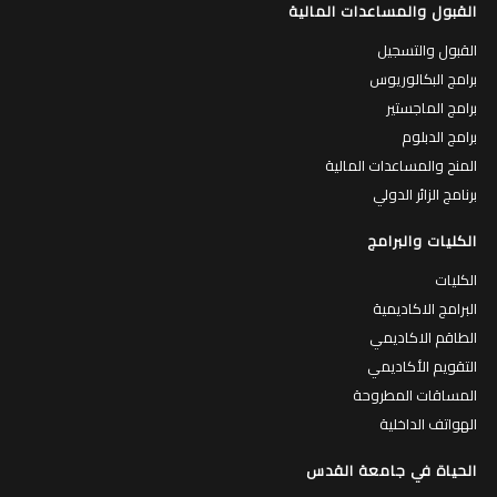
القبول والمساعدات المالية
القبول والتسجيل
برامج البكالوريوس
برامج الماجستير
برامج الدبلوم
المنح والمساعدات المالية
برنامج الزائر الدولي
الكليات والبرامج
الكليات
البرامج الاكاديمية
الطاقم الاكاديمي
التقويم الأكاديمي
المساقات المطروحة
الهواتف الداخلية
الحياة في جامعة القدس