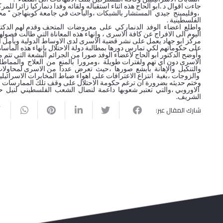
جاءت اقوال د .ابو الحاج هذه اثناء استقباله ولقائه وفدا دنماركيا زائرا
،وفليمينج جيدي المستشار بالشبكات ،والباحث في جامعة كوبنهاجن " محم
الفلسطينية .
واطلع اعضاء الوفد الدنماركي على معروضات المتحف وقدم لهم الدكتور
اليوم الى الافراج عن كافة الاسرى ، وإنهاء هذه المعاناة التي طالت فصول
مركز ابو جهاد يعمل على نشر قضية الاسرى لدى الاوساط الدولية ويأمل ا
على حكوماتهم لكي تمارس دورها بمطالبة دولة الاحتلال بإنهاء هذه المأساة 
وأوضح الدكتور ابو الحاج لأعضاء الوفد صورا من الجرائم البشعة التي تتم م
الاسرى دون اي تهم ولفترات طويلة ،ومرورا بالمنع من العلاج والمماطلة 
والتنكيل والإهانة بأبشع صورها ،حيث تعرض عددا من الاسرى لمحاولات ا
والزوجات ،بغية انتزاع الاعترافات على اهواء ضباط المخابرات الاسرائيليي
وختم حديثه بضرورة ان ترغم حكومة الاحتلال على وقف تلك الممارسات ،
الاوروبي ،والتي تعتبر شعوبها داعمة لنضال الشعب الفلسطيني لنيل ح
الشريف.
شارك المقال عبر: