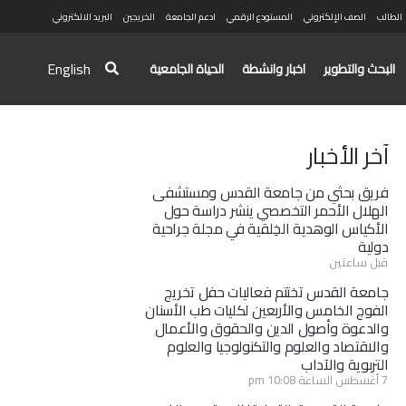
الطالب
الصف الإلكتروني
المستودع الرقمي
ادعم الجامعة
الخريجين
البريد الالكتروني
English
البحث والتطوير
اخبار وانشطة
الحياة الجامعية
آخر الأخبار
فريق بحثي من جامعة القدس ومستشفى
الهلال الأحمر التخصصي ينشر دراسة حول
الأكياس الوهدية الخِلقية في مجلة جراحية
دولية
قبل ساعتين
جامعة القدس تختتم فعاليات حفل تخريج
الفوج الخامس والأربعين لكليات طب الأسنان
والدعوة وأصول الدين والحقوق والأعمال
والاقتصاد والعلوم والتكنولوجيا والعلوم
التربوية والآداب
7 أغسطس الساعة 10:08 pm