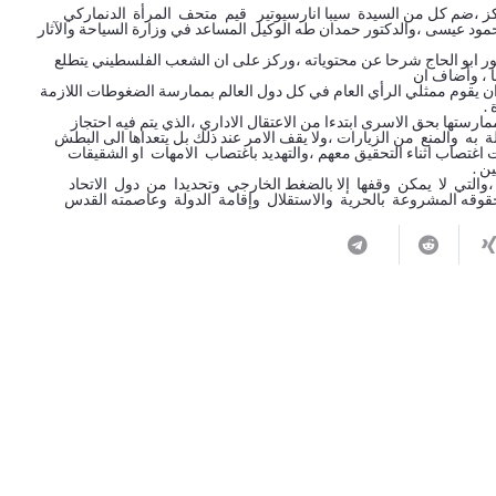
 للمركز ،ضم كل من السيدة سيبا انارسيوتير قيم متحف المرأة الدنماركي
ود عيسى ،والدكتور حمدان طه الوكيل المساعد في وزارة السياحة والآثار
 ابو الحاج شرحا عن محتوياته ،وركز على ان الشعب الفلسطيني يتطلع
ها ، وأضاف ان
ن يقوم ممثلي الرأي العام في كل دول العالم بممارسة الضغوطات اللازمة
.
مارستها بحق الاسرى ابتدءا من الاعتقال الاداري ،الذي يتم فيه احتجاز
به والمنع من الزيارات ،ولا يقف الامر عند ذلك بل يتعداها الى البطش
غتصاب اثناء التحقيق معهم ،والتهديد باغتصاب الامهات او الشقيقات
ن .
والتي لا يمكن وقفها إلا بالضغط الخارجي وتحديدا من دول الاتحاد
قوقه المشروعة بالحرية والاستقلال وإقامة الدولة وعاصمته القدس