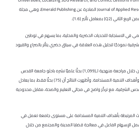
نشر الأستاذ المشارك في التخطيط الحضري د. سامر رداد بحثًا جديدًا بعنوان: “Universities, Localizing SDG Research, and Conflict: Lessons from
Al-Quds University in East Jerusalem”، في Journal of Applied Research in Higher Education الصادرة عن Emerald Publishing، وهي مجلة
معامل تأثير (1.6).
علمي في الاستجابة للتحديات الحضرية والمحلية، بما يسهم في توطين
قية نموذجًا لتحليل هذه العلاقة في سياق حضري يتأثر بالصراع والقيود
واعتمدت الدراسة منهجية مختلطة جمعت بين التحليل الكمي والنوعي، من خلال مراجعة منهجية لـ(1,099) بحثًا علميًا نشره باحثو جامعة القدس
خلال الفترة (2017–2022)، وتحليل مدى ارتباطها بقضايا القدس الشرقية وأهداف التنمية المستدامة. وأظهرت النتائج أن (75) بحثًا فقط، بما يعادل
ق بالقدس الشرقية، مع تركّز واضح في مجالي التعليم والصحة، مقابل محدودية
لبحوث المرتبطة بأهداف التنمية المستدامة على مستوى جامعة تعمل في
ة ليشمل الإسهام الفاعل في معالجة قضايا المدينة والمجتمع من خلال