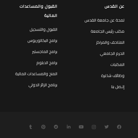
عن القدس
القبول والمساعدات
المالية
لمحة عن جامعة القدس
القبول والتسجيل
مكتب رئيس الجامعة
برامج البكالوريوس
المتاحف والمراكز
برامج الماجستير
الحرم الجامعي
برامج الدبلوم
المكتبات
المنح والمساعدات المالية
وظائف شاغرة
برنامج الزائر الدولي
إتـصل بنا