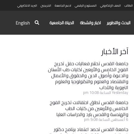
الطالب
الصف الإلكتروني
المستودع الرقمي
ادعم الجامعة
الخريجين
البريد الالكتروني
English
البحث والتطوير
اخبار وانشطة
الحياة الجامعية
آخر الأخبار
جامعة القدس تختتم فعاليات حفل تخريج
الفوج الخامس والأربعين لكليات طب الأسنان
والدعوة وأصول الدين والحقوق والأعمال
والاقتصاد والعلوم والتكنولوجيا والعلوم
التربوية والآداب
Yesterday الساعة 10:08 pm
جامعة القدس تطلق احتفالات تخريج الفوج
الخامس والأربعين من كليات الطب
والهندسة والقدس بارد والدراسات العليا
6 أغسطس الساعة 9:08 pm
جامعة القدس تحصد اعتماد برنامج دكتور