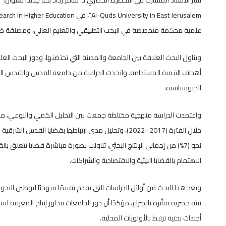
علمية محكمة متخصصة في البحث التطبيقي والتعليم العالي، ومصنفة ضمن الربع الثاني (Q2) ب
وتناول البحث العلاقة بين الجامعة والمدينة التي تحتضنها، ودور البحث ال
أهداف التنمية المستدامة. واتخذت الدراسة من جامعة القدس والقدس الشر
الجيوسياسية.
نحو (7%) من إجمالي الإنتاج البحثي، تناولت بصورة مباشرة قضايا تتعل
الاهتمام بالقضايا البيئية والاقتصادية والشراكات.
ويعد هذا البحث من أوائل الدراسات التي تقدم تقييمًا منهجيًا لتوطين ا
بيئة حضرية متأثرة بالصراع، مؤكدًا أن دور الجامعات يتجاوز إنتاج المعرف
أجندات بحثية ترتبط بالأولويات المحلية.