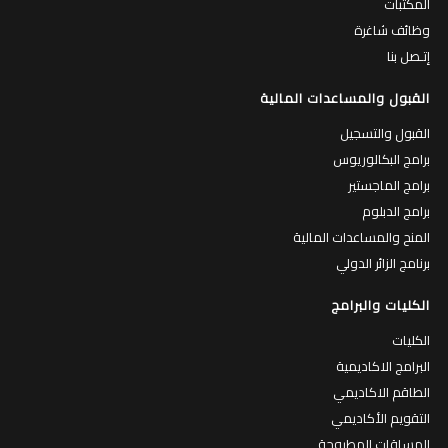
وظائف شاغرة
إتـصل بنا
القبول والمساعدات المالية
القبول والتسجيل
برامج البكالوريوس
برامج الماجستير
برامج الدبلوم
المنح والمساعدات المالية
برنامج الزائر الدولي
الكليات والبرامج
الكليات
البرامج الاكاديمية
الطاقم الاكاديمي
التقويم الأكاديمي
المساقات المطروحة