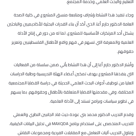
التعليم والبحث العلمي وخدمة المجتمع.
وجاء تنفيذ هذا النشاط بإشراف ومتابعة منسق المشروع في كلية الصحة
العامة الدكتور حازم أغا، الذي أكد أن بناء القدرات البحثية للأكاديميين والباحثين
يشكل أحد المرتكزات الأساسية للمشروع، لما له من دور في إنتاج الأدلة
العلمية والمعرفة التي تسهم في فهم واقع الأطفال الفلسطينيين وتعزيز
حقوقهم.
وأشار الدكتور حازم أغا إلى أن هذا النشاط يأتي ضمن سلسلة من الفعاليات
التي ينفذها المشروع بهدف تمكين أعضاء الهيئة التدريسية وطلبة الدراسات
العليا من توظيف أدوات البحث العلمي الحديثة في دراسة القضايا المجتمعية
المختلفة، وفي مقدمتها القضايا المتعلقة بالأطفال وحقوقهم، بما يسهم
في تطوير سياسات وبرامج تستند إلى الأدلة العلمية.
وقدم التدريب الدكتور محمد بني عودة حيث قاد الجانبين النظري والعملي
للتدريب المتخصص على استخدام برنامج MAXQDA في تحليل البيانات الكيفية.
وتناول التدريب آليات التعامل مع المقابلات الفردية ومجموعات النقاش