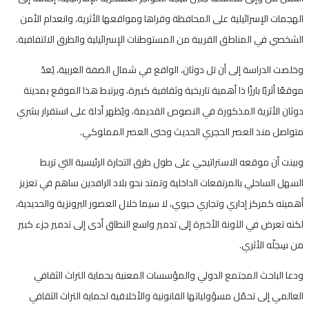
الهجمات الإسرائيلية على المحافظة وقراها ومواقعها الأثرية، وانعدام الأمن
الشخصي في المناطق القريبة من المستوطنات الإسرائيلية والطرق الالتفافية.
وخلصت الدراسة إلى أن تل دوثان، الواقع في شمال الضفة الغربية، يُعدّ
موقعًا أثريًا بارزًا ذا أهمية تاريخية وثقافية كبيرة، ويرتبط هذا الموقع بمدينة
دوثان الأثرية المذكورة في النصوص القديمة، ويُظهر أدلة على استقرار بشري
متواصل منذ العصر الحجري الحديث وحتى العصر المملوكي.
وبينت أن موقعه الاستراتيجي على طول طرق التجارة الرئيسية التي تربط
السهل الساحلي بالمرتفعات الداخلية وتمتد نحو بلاد الرافدين ساهم في تعزيز
أهميته كمركز إداري وتجاري حيوي، لا سيما خلال العصور البرونزية والحديدية،
لكنه تعرض في الآونة الأخيرة إلى تدمير واسع النطاق أدى إلى تدمير جزء كبير
من سِجلّه الأثري.
ودعا الباحث المجتمع الدولي والمؤسسات المعنية بحماية التراث الثقافي
العالمي إلى تحمّل مسؤولياتها القانونية والأخلاقية لحماية التراث الثقافي