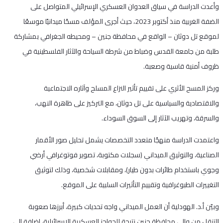
وأعدت الدراسة في سياق العدوان العسكري الإسرائيلي المتواصل على
الضفة الغربية منذ أكتوبر 2023، حيث أجرى المؤلف مسحًا ميدانيًا موسعًا
لموقع تل دوثان – الواقع في محافظة جنين – ومحيطه الجغرافي بمشاركة
طلبة من جامعة القدس وضباط من شرطة السياحة والآثار الفلسطينية في
ظروف أمنية قاسية وصعبة.
وركز المسح الأثري على تقييم تأثير النزاع المسلح وآثاره الاجتماعية
والاقتصادية والسياسية على تل دوثان، مع التركيز على ظاهرة النهب،
والسرقة، وتهريب الآثار إلى السوق السوداء.
واعتمدت الدراسة منهجًا متعدد التخصصات يشمل تحليل صور الأقمار
الصناعية، والتوثيق الميداني (سجلات مكتوبة، تصوير فوتوغرافي أرضي
وجوي باستخدام طائرات بدون طيار)، ومقابلات شخصية، وذلك لتوثيق
التغييرات الطبوغرافية وتقييم التأثيرات السلبية على الموقع.
وبيّن أ.د. الهودلية أن العمل الميداني واجه تحديات كبيرة، أبرزها صعوبة
التنقل من وإلى محافظة جنين نتيجة للحواجز العسكرية الإسرائيلية، إضافة إلى