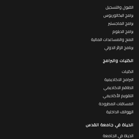
القبول والتسجيل
برامج البكالوريوس
برامج الماجستير
برامج الدبلوم
المنح والمساعدات المالية
برنامج الزائر الدولي
الكليات والبرامج
الكليات
البرامج الاكاديمية
الطاقم الاكاديمي
التقويم الأكاديمي
المساقات المطروحة
الهواتف الداخلية
الحياة في جامعة القدس
الحياة في الجامعة