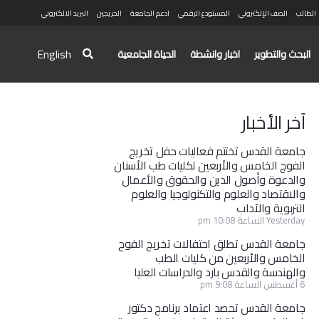
الطالب
الصف الإلكتروني
المستودع الرقمي
ادعم الجامعة
الخريجين
البريد الالكتروني
English
البحث والتطوير
اخبار وانشطة
الحياة الجامعية
آخر الأخبار
جامعة القدس تختتم فعاليات حفل تخريج
الفوج الخامس والأربعين لكليات طب الأسنان
والدعوة وأصول الدين والحقوق والأعمال
والاقتصاد والعلوم والتكنولوجيا والعلوم
التربوية والآداب
Yesterday الساعة 10:08 pm
جامعة القدس تطلق احتفالات تخريج الفوج
الخامس والأربعين من كليات الطب
والهندسة والقدس بارد والدراسات العليا
6 أغسطس الساعة 9:08 pm
جامعة القدس تحصد اعتماد برنامج دكتور