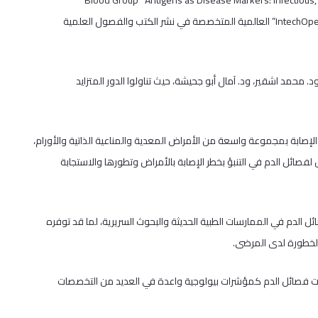
نشر باحثون من كلية الطب في جامعة القدس فصلًا علميًا محكمًا بعنوان “Blood Group Antigens as Disease Markers: Infectious,
Autoimmune and Neoplastic Associations” ضمن منشورات منصة ” IntechOpen” العالمية المتخصصة في نشر الكتب والفصول العلمية
 محمد اشقير، ود. آمال أبو جحيشة، حيث تناولوا الدور المتزايد
 الإصابة بمجموعة واسعة من الأمراض المعدية والمناعية الذاتية والأورام،
ل لفصائل الدم في التنبؤ بخطر الإصابة بالأمراض وتطورها والاستجابة
لدم في الممارسات الطبية الحديثة والبحوث السريرية، لما قد توفره
لخطورة لدى المرضى.
ستضدات فصائل الدم كمؤشرات بيولوجية واعدة في العديد من التخصصات