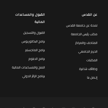
عن القدس
القبول والمساعدات
المالية
لمحة عن جامعة القدس
القبول والتسجيل
مكتب رئيس الجامعة
برامج البكالوريوس
المتاحف والمراكز
برامج الماجستير
الحرم الجامعي
برامج الدبلوم
المكتبات
المنح والمساعدات المالية
وظائف شاغرة
برنامج الزائر الدولي
إتـصل بنا