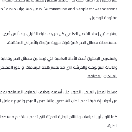
مفتوحة الوصول.
وشارك في إعداد الفصل العلمي كل من: د. علياء الخليلي، ود. أنس أمين، ود.
لمستضدات فصائل الدم كمؤشرات حيوية مرتبطة بالأمراض المختلفة.
واستعرض الباحثون أحدث الأدلة العلمية التي تربط بين فصائل الدم وقابلية
والآليات البيولوجية والجزيئية التي قد تفسر هذه الارتباطات، والدور المحتم
للعلاجات المختلفة.
وسلط الفصل العلمي الضوء على أهمية توظيف المعارف المتعلقة بفصائل ا
من أدوات إضافية تدعم الطب الشخصي والتشخيص المبكر وتقييم عوامل ا
كما تناول أبرز الدراسات والنتائج البحثية الحديثة التي تدعم استخدام م
الطبية.