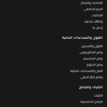
المتاحف والمراكز
الحرم الجامعي
المكتبات
وظائف شاغرة
إتـصل بنا
القبول والمساعدات المالية
القبول والتسجيل
برامج البكالوريوس
برامج الماجستير
برامج الدبلوم
المنح والمساعدات المالية
برنامج الزائر الدولي
الكليات والبرامج
الكليات
البرامج الاكاديمية