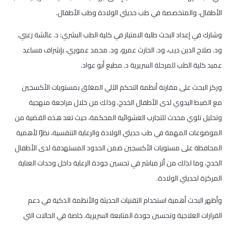
الأطفال، والمتخصصة في طب حديثي الولادة وطب الأطفال.
وشارك في إعداد البحث طلبة الامتياز في كلية الطب البشري: د. عائشة زعبي،
ود. صلاح الدين ديب، ود. الحارث عمرو، ود. محمد عموري، بإشراف مساعد
عميد كلية الطب للمرحلة السريرية د. مطيع أبو عواد.
وركز البحث على مقارنة أنظمة التحكم الآلي المغلق بمستويات الأكسجين
مع الضبط اليدوي لدى الأطفال الخدج، وذلك من خلال مراجعة منهجية
وتحليل تلوي محدث للتجارب العشوائية المحكمة، حيث تعد هذه القضية من
الموضوعات المهمة في طب حديثي الولادة والرعاية التنفسية، نظرًا لأهمية
المحافظة على مستويات الأكسجين ضمن الحدود المستهدفة لدى الأطفال
الخدج، وما لذلك من أثر مباشر في تحسين جودة الرعاية داخل وحدات العناية
المركزة لحديثي الولادة.
وأظهر البحث أهمية استخدام التقنيات الحديثة والأنظمة الذكية في دعم
القرارات العلاجية وتحسين جودة المتابعة السريرية، خاصة في الحالات التي