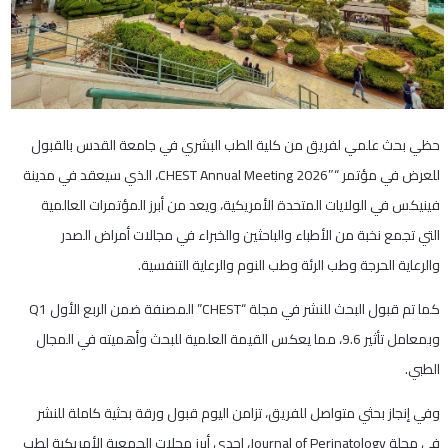
حظي بحث علمي لفريق من كلية الطب البشري في جامعة القدس بالقبول
للعرض في مؤتمر “CHEST Annual Meeting 2026″، الذي سيعقد في مدينة
فينيكس في الولايات المتحدة الأمريكية، ويعد من أبرز المؤتمرات العالمية
التي تجمع نخبة من الأطباء والباحثين والخبراء في مجالات أمراض الصدر
والرعاية الحرجة وطب الرئة وطب النوم والرعاية التنفسية.
كما تم قبول البحث للنشر في مجلة “CHEST” المصنفة ضمن الربع الأول Q1
وبمعامل تأثير 9.6، مما يعكس القيمة العلمية للبحث وأهميته في المجال
الطبي.
وفي إنجاز بحثي متواصل للفريق، تزامن اليوم قبول ورقة بحثية كاملة للنشر
في مجلة Journal of Perinatology، إحدى أبرز مجلات الجمعية الأمريكية لطب