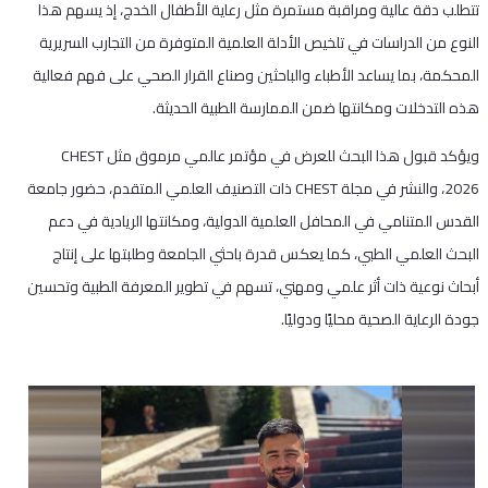
تتطلب دقة عالية ومراقبة مستمرة مثل رعاية الأطفال الخدج، إذ يسهم هذا
النوع من الدراسات في تلخيص الأدلة العلمية المتوفرة من التجارب السريرية
المحكمة، بما يساعد الأطباء والباحثين وصناع القرار الصحي على فهم فعالية
هذه التدخلات ومكانتها ضمن الممارسة الطبية الحديثة.
ويؤكد قبول هذا البحث للعرض في مؤتمر عالمي مرموق مثل CHEST
2026، والنشر في مجلة CHEST ذات التصنيف العلمي المتقدم، حضور جامعة
القدس المتنامي في المحافل العلمية الدولية، ومكانتها الريادية في دعم
البحث العلمي الطبي، كما يعكس قدرة باحثي الجامعة وطلبتها على إنتاج
أبحاث نوعية ذات أثر علمي ومهني، تسهم في تطوير المعرفة الطبية وتحسين
جودة الرعاية الصحية محليًا ودوليًا.