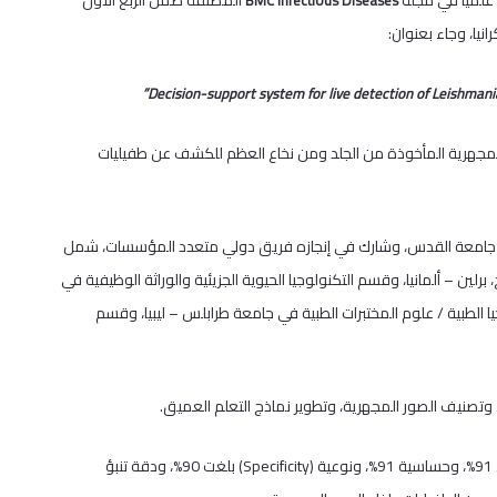
علمياً في مجلة
المصنفة ضمن الربع الأول
BMC Infectious Diseases
المجهرية المأخوذة من الجلد ومن نخاع العظم للكشف عن طفيليات
ها جامعة القدس، وشارك في إنجازه فريق دولي متعدد المؤسسات، شمل
عامة (ZKI-PH) في معهد روبرت كوخ، برلين – ألمانيا، وقسم التكنولوجيا الحيوية الجزيئية والوراثة الوظيفية في
يا الطبية / علوم المختبرات الطبية في جامعة طرابلس – ليبيا، وقسم
 وتصنيف الصور المجهرية، وتطوير نماذج التعلم العميق.
وأظهرت نتائج الدراسة أداءً مرتفعاً للنظام المطوّر، حيث حقق دقة تصل إلى 91%، وحساسية 91%، ونوعية (Specificity) بلغت 90%، ودقة تنبؤ