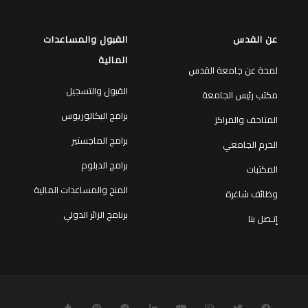
عن القدس
القبول والمساعدات
المالية
لمحة عن جامعة القدس
القبول والتسجيل
مكتب رئيس الجامعة
برامج البكالوريوس
المتاحف والمراكز
برامج الماجستير
الحرم الجامعي
برامج الدبلوم
المكتبات
المنح والمساعدات المالية
وظائف شاغرة
برنامج الزائر الدولي
إتـصل بنا