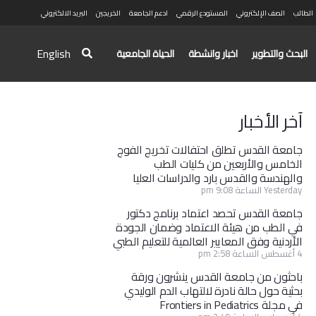
الطالب
الصف الإلكتروني
المستودع الرقمي
ادعم الجامعة
الخريجين
البريد الالكتروني
English
البحث والتطوير
اخبار وانشطة
الحياة الجامعية
آخر الأخبار
جامعة القدس تطلق احتفالات تخريج الفوج
الخامس والأربعين من كليات الطب
والهندسة والقدس بارد والدراسات العليا
Yesterday الساعة 9:08 pm
جامعة القدس تحصد اعتماد برنامج دكتور
في الطب من هيئة الاعتماد وضمان الجودة
الأردنية وفق المعايير العالمية للتعليم الطبي
4 أغسطس الساعة 2:58 pm
باحثون من جامعة القدس ينشرون ورقة
بحثية حول حالة نادرة لالتهاب الدم الوليدي
في مجلة Frontiers in Pediatrics