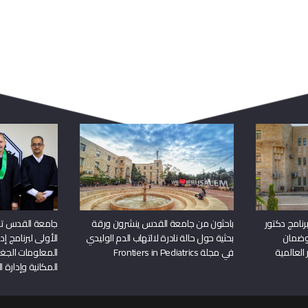
ربما يعجبك أيضا
نامج دكتور
باحثون من جامعة القدس ينشرون ورقة
جامعة القدس تن
وضمان
بحثية حول حالة نادرة لالتهاب الدم الوليدي
الأولى لبرنامج إ
 العالمية
في مجلة Frontiers in Pediatrics
المعلومات الجغر
المكانية وإدارة ا