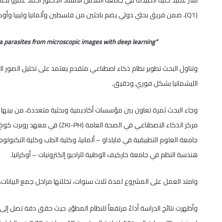
نشر عميد كلية الصيدلة في جامعة القدس الأستاذ الدكتور أحمد عمرو بحثاً 
(Q1)، ضمن فريق بحثي دولي يضم باحثين من فلسطين وألمانيا وليبيا وأوكرانيا، وجاء بعنوان:
“Decision-support system for live detection of Leishmania parasites from microscopic images with deep learning”
وتناول البحث تطوير نظام ذكاء اصطناعي متقدم يعتمد على تحليل الصور 
الليشمانيا بشكل فوري ودقيق.
وجاء البحث ثمرة تعاون بين مؤسسات أكاديمية وبحثية متعددة، من بين
مركز الذكاء الاصطناعي في الصحة ال
جامعة العلوم التطبيقية في فايلداو – ألمانيا، وكلية الطب وكلية التكنولوج
هندسة النظم في جامعة خاركيف الوطنية للراديو إلكترونيات – أوكرانيا.
وامتد العمل على المشروع لمدة ثلاث سنوات، تخللتها مراحل جمع البيانات،