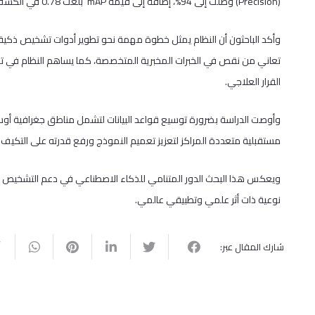
(Precision) وصلت إلى 94%، إضافة إلى قيمة mAP بلغت 0.78 في الكشف عن الطفيليات داخل الصور المجهرية.
وأكد الباحثون أن النظام يمثل خطوة مهمة نحو تطوير أدوات تشخيص ذكية ت
تعاني من نقص في الخبرات المخبرية المتخصصة، كما يساهم النظام في تس
القرار العلاجي.
وأوصت الدراسة بضرورة توسيع قواعد البيانات لتشمل مناطق جغرافية أوسع و
مستقبلية متعددة المراكز لتعزيز تعميم النموذج ورفع قدرته على التكيف
ويعكس هذا البحث الدور المتنامي للذكاء الاصطناعي في دعم التشخيص ال
نوعية ذات أثر علمي وتطبيقي عالمي.
شارك المقال عبر: