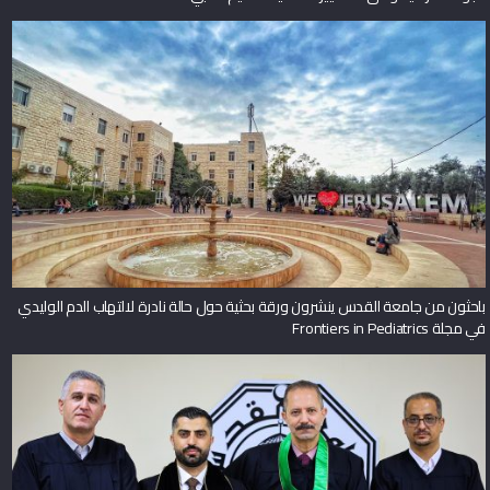
جامعة القدس تحصد اعتماد برنامج دكتور في الطب من هيئة الاعتماد وضمان
الجودة الأردنية وفق المعايير العالمية للتعليم الطبي
باحثون من جامعة القدس ينشرون ورقة بحثية حول حالة نادرة لالتهاب الدم الوليدي
في مجلة Frontiers in Pediatrics