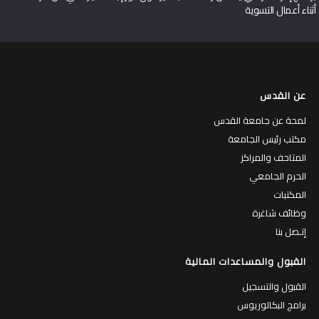
برنامج إدارة الأراضي يناقش رسالة ماجستير حول دور إثبات الحيازة في حل النزاعات
أثناء أعمال التسوية
عن القدس
لمحة عن جامعة القدس
مكتب رئيس الجامعة
المتاحف والمراكز
الحرم الجامعي
المكتبات
وظائف شاغرة
إتـصل بنا
القبول والمساعدات المالية