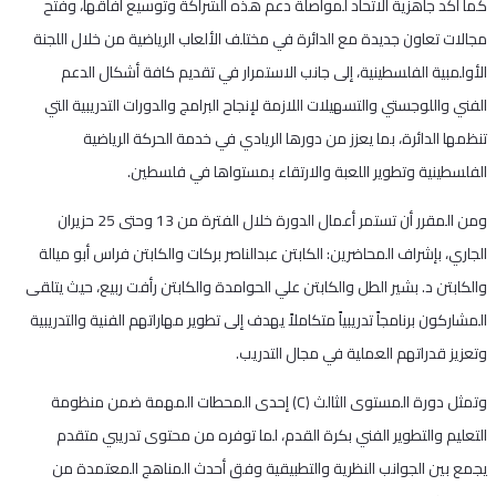
كما أكد جاهزية الاتحاد لمواصلة دعم هذه الشراكة وتوسيع آفاقها، وفتح
مجالات تعاون جديدة مع الدائرة في مختلف الألعاب الرياضية من خلال اللجنة
الأولمبية الفلسطينية، إلى جانب الاستمرار في تقديم كافة أشكال الدعم
الفني واللوجستي والتسهيلات اللازمة لإنجاح البرامج والدورات التدريبية التي
تنظمها الدائرة، بما يعزز من دورها الريادي في خدمة الحركة الرياضية
الفلسطينية وتطوير اللعبة والارتقاء بمستواها في فلسطين.
ومن المقرر أن تستمر أعمال الدورة خلال الفترة من 13 وحتى 25 حزيران
الجاري، بإشراف المحاضرين: الكابتن عبدالناصر بركات والكابتن فراس أبو ميالة
والكابتن د. بشير الطل والكابتن علي الحوامدة والكابتن رأفت ربيع، حيث يتلقى
المشاركون برنامجاً تدريبياً متكاملاً يهدف إلى تطوير مهاراتهم الفنية والتدريبية
وتعزيز قدراتهم العملية في مجال التدريب.
وتمثل دورة المستوى الثالث (C) إحدى المحطات المهمة ضمن منظومة
التعليم والتطوير الفني بكرة القدم، لما توفره من محتوى تدريبي متقدم
يجمع بين الجوانب النظرية والتطبيقية وفق أحدث المناهج المعتمدة من