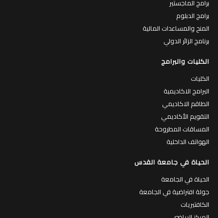
القبول والتسجيل
برامج البكالوريوس
برامج الماجستير
برامج الدبلوم
المنح والمساعدات المالية
برنامج الزائر الدولي
الكليات والبرامج
الكليات
البرامج الاكاديمية
الطاقم الاكاديمي
التقويم الأكاديمي
المساقات المطروحة
الهواتف الداخلية
الحياة في جامعة القدس
الحياة في الجامعة