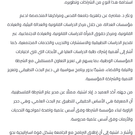
استدامة هذا النوع من الشراكات وتطويره.
وعبّر د. مناصرة عن جاهزية جامعة القدس ومراكزها المتخصصة لدعم
مؤسسات العدالة، من خلال مركز الدراسات القانونية والعدالة البيئية، والعيادة
القانونية، ومركز حقوق المرأة للدراسات القانونية، والعيادة الاجتماعية، عبر
تقديم الدراسات التطبيقية والاستشارات والتدريب والخدمات المجتمعية، كما
أشار إلى أهمية إشراك طلبة الدراسات العليا في الأبحاث التي تلبي احتياجات
المؤسسات الوطنية، بما يسهم في تعزيز التعاون المستقبلي مع الشرطة
والنيابة والقضاء، مشيدًا بدور برنامج سواسية في دعم البحث التطبيقي وتعزيز
التنمية والشراكة المؤسسية.
من جهته، أكد العميد د. إياد اشتية، ممثلًا عن مدير عام الشرطة الفلسطينية،
أن المعرفة هي الأساس الحقيقي للتطبيق عبر البحث العلمي، وهي حجر
الزاوية لبناء مؤسسة الشرطة وفق أسس علمية واضحة لمواجهة التحديات
والأزمات وفق أسس علمية مدروسة.
وأشار د. اشتية إلى أن إطلاق البرنامج مع الجامعة يشكل قوة استراتيجية نحو