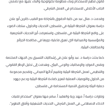
قانون تنظيم للاستخدام وبناء منظومة تكنولوجية والبناء عليها، مع تضمين
الجانب الأخلاقي للاستخدام في العمل الشرطي.
وقدمت د. منال عبد من كلية الحقوق بالشراكة مع النقيب كاترين أبو علان
دراسة بعنوان: الشرطة البيئية في فلسطين: التحديات والحلول، سلطت الضوء
على واقع الشرطة البيئية في فلسطين، واستعرضت أبرز التحديات التشريعية
والمؤسسية والميدانية التي تعيق فاعلية دورها في مكافحة الجرائم
والمخالفات البيئية.
كما بحثت دراسة د. عبد وأبو علان في إشكاليات التنسيق بين الجهات المختصة
ونقص الموارد والإمكانيات والوعي البيئي، وهدفت إلى تحليل الإطار القانوني
والتنظيمي لعمل الشرطة البيئية وتقييم أدائها الميداني، وتقديم مجموعة
من الحلول والتوصيات العملية لتعزيز كفاءة الشرطة البيئية ودعم جهود
حماية البيئة وتحقيق التنمية المستدامة في فلسطين.
وتناولت دراسة أ. مهند رزية والعقيد أ. سامر مهنا بعنوان “استخدام تقنيات
الذكاء الاصطناعي في العمل الشرطي: التحديات التشغيلية وآفاق التطوير”،