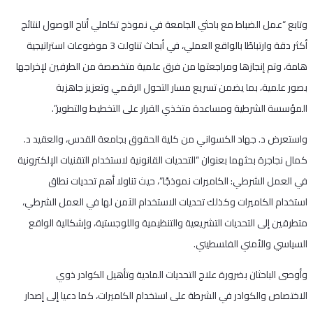
وتابع “عمل الضباط مع باحثي الجامعة في نموذج تكاملي أتاح الوصول لنتائج
أكثر دقة وارتباطًا بالواقع العملي، في أبحاث تناولت 3 موضوعات استراتيجية
هامة، وتم إنجازها ومراجعتها من فرق علمية متخصصة من الطرفين لإخراجها
بصور علمية، بما يضمن تسريع مسار التحول الرقمي وتعزيز جاهزية
المؤسسة الشرطية ومساعدة متخذي القرار على التخطيط والتطوير”.
واستعرض د. جهاد الكسواني من كلية الحقوق بجامعة القدس، والعقيد د.
كمال نجاجرة بحثهما بعنوان “التحديات القانونية لاستخدام التقنيات الإلكترونية
في العمل الشرطي: الكاميرات نموذجًا”، حيث تناولا أهم تحديات نطاق
استخدام الكاميرات وكذلك تحديات الاستخدام الآمن لها في العمل الشرطي،
متطرقين إلى التحديات التشريعية والتنظيمية واللوجستية، وإشكالية الواقع
السياسي والأمني الفلسطيني.
وأوصى الباحثان بضرورة علاج التحديات المادية وتأهيل الكوادر ذوي
الاختصاص والكوادر في الشرطة على استخدام الكاميرات، كما دعيا إلى إصدار