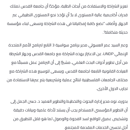
تعزيز الشراكة والاستفادة من أبحاث الطلبة، مؤكدًا أن جامعة القدس تمتلك
قدرات أكاديمية عالية المستوى لا بدّ أن تؤخذ نحو المستوى التطبيقي عبر
الجهاز، وأضاف “نضع كافة إمكانياتنا في هذه الشراكة ونسعى لبناء مؤسسة
حديثة متكاملة”.
وعبر السيد عمر العسولي مدير برنامج سواسية 3 التابع لبرنامج الأمم المتحدة
الإنمائي UNDP، عن الاعتزاز بهذه الشراكة مع جامعة القدس وجهاز الشرطة
من أجل تطوير أدوات البحث العلمي، مشيرًا إلى أن البرنامج عمل مسبقًا مع
العيادة القانونية التابعة لجامعة القدس، ويسعى لتوسيع هذه الشراكة مع
مختلف الجامعات الفلسطينية لنتائج عملية وتشريعية يتم عبرها الاستفادة من
تجارب الدول الأخرى.
بدوره، نوه مدير إدارة البحوث والتخطيط والتطوير العميد د. حسن الجمل إلى
أن التطوير المؤسسي المستدام يجب أن يستند لأدلة علمية وبيانات دقيقة
وتشخيص عميق للواقع لسد الفجوة والوصول لما هو قابل للتطبيق من
أجل تحسين الخدمات المقدمة للمجتمع.