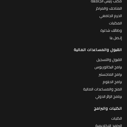
مكتب رئيس الجامعة
المتاحف والمراكز
الحرم الجامعي
المكتبات
وظائف شاغرة
إتـصل بنا
القبول والمساعدات المالية
القبول والتسجيل
برامج البكالوريوس
برامج الماجستير
برامج الدبلوم
المنح والمساعدات المالية
برنامج الزائر الدولي
الكليات والبرامج
الكليات
البرامج الاكاديمية