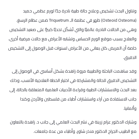
وتناول البحث تشخيص وعلاج حالة طبية نادرة جدًا لورم عظمي حميد
(Osteoid Osteoma) ظهر في عظمة الـ Triquetrum ضمن عظام الرسغ،
وهي من الحالات النادرة عالميًا والتي تُشكّل تحديًا كبيرًا على صعيد التشخيص
والعلاج بسبب موقع الورم الحساس وتشابه الأعراض مع حالات مرضية أخرى،
خاصة أن المريض كان يعاني من الأعراض لسنوات قبل الوصول إلى التشخيص
الدقيق.
وقد ساهمت الباحثة والطبيبة مروة زاهدة بشكل أساسي في الوصول إلى
التشخيص الدقيق للحالة والمشاركة في اختيار الخطة العلاجية الأنسب، وذلك
بعد البحث والاستشارات الطبية وقراءة الأدبيات العلمية المتعلقة بالحالة، إلى
جانب الاستفادة من آراء واستشارات أطباء من فلسطين والأردن وكندا
وألمانيا.
وشارك الدكتور عزام زرينة في نشر البحث العلمي إلى جانب د. زاهدة بالتعاون
مع الطبيب الجراح الدكتور منذر شاور، وأطباء من عدة جامعات.