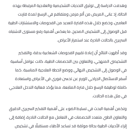
وهدفت الدراسة إلى توثيق التحديات التشخيصية والعلاجية المرتبطة بهذه
الحالة، إذ عانى المريض من ألم مزمن ومتفاقم في الرسغ لمدة قاربت
العامين، وخضع خلال هذه الفترة للعديد من الفحوصات والاستشارات الطبية
قبل الوصول إلى التشخيص الصحيح، ما يعكس أهمية رفع مستوى الاشتباه
السريري بالحالات النادرة عند استمرار الأعراض.
وقد أظهرت النتائج أن إعادة تقييم الفحوصات الشعاعية بدقة، والتفكير
التشخيصي المنهجي، والتعاون بين التخصصات الطبية، كانت عوامل أساسية
في الوصول إلى التشخيص النهائي ووضع الخطة العلاجية المناسبة. كما
أسفر الاستئصال الجراحي للورم عن تحسن فوري في الأعراض واستعادة
كاملة لوظيفة الرسغ خلال فترة المتابعة، مما يؤكد فعالية التدخل العلاجي
في مثل هذه الحالات.
وتكمن أهمية البحث في تسليط الضوء على أهمية التفكير السريري الدقيق
والتعاون الطبي متعدد التخصصات في التعامل مع الحالات النادرة، إضافة إلى
إثراء الأدبيات الطبية بحالة موثقة قد تساعد الأطباء مستقبلًا في تشخيص