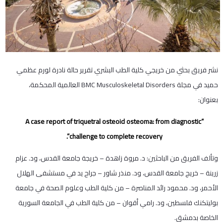
نشر فريق بحثي من خريجي كلية الطب البشري تقرير حالة نادرة لورم عظمي
حميد في مجلة BMC Musculoskeletal Disorders العالمية المحكمة،
بعنوان:
“A case report of triquetral osteoid osteoma: from diagnostic
challenge to complete recovery”.
وتألف الفريق من الباحثين: د. مروة زاهدة – خريجة جامعة القدس، ود. عزام
زرينة – خريج جامعة القدس، ود. منذر شاور – جراح يد في مستشفى الهلال
الأحمر، ود. محمود رائد المناصرة – من كلية الطب وعلوم الصحة في جامعة
بوليتكنك فلسطين، ود. رامي أقوان – من كلية الطب في الجامعة السورية
الخاصة بدمشق.