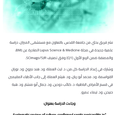
نشر فريق بحثي من جامعة القدس، بالتعاون مع مستشفى الميزان، دراسة
علمية جديدة في مجلة Lupus Science & Medicine الصادرة عن BMJ،
والمصنفة ضمن الربع الأول (Q1) وفق تصنيف SCImago/SJR.
وشارك في إعداد الدراسة كل من: د. ليث العملة، ود. هند نيروخ، ود. نوران
القواسمة، ود. محمد أبو ريان، ود. هيثم العملة، إلى جانب الأطباء المقيمين
في قسم الأمراض الباطنية: د. كتائب دودين، ود. جمال أبو منشار، ود. هبة
حنيحن، ود. تيماء عمرو.
وجاءت الدراسة بعنوان:
“Systematic review of culture-confirmed septic pericarditis in