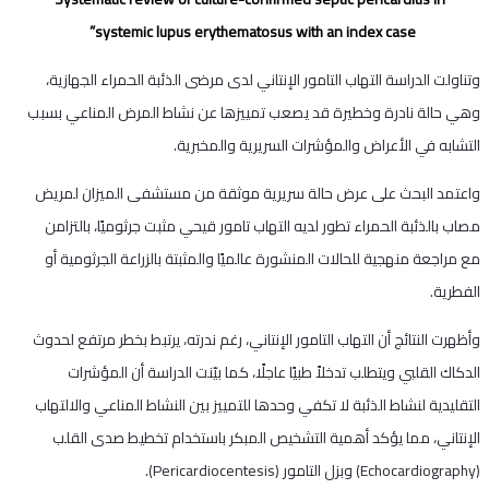
systemic lupus erythematosus with an index case”
وتناولت الدراسة التهاب التامور الإنتاني لدى مرضى الذئبة الحمراء الجهازية،
وهي حالة نادرة وخطيرة قد يصعب تمييزها عن نشاط المرض المناعي بسبب
التشابه في الأعراض والمؤشرات السريرية والمخبرية.
واعتمد البحث على عرض حالة سريرية موثقة من مستشفى الميزان لمريض
مصاب بالذئبة الحمراء تطور لديه التهاب تامور قيحي مثبت جرثوميًا، بالتزامن
مع مراجعة منهجية للحالات المنشورة عالميًا والمثبتة بالزراعة الجرثومية أو
الفطرية.
وأظهرت النتائج أن التهاب التامور الإنتاني، رغم ندرته، يرتبط بخطر مرتفع لحدوث
الدكاك القلبي ويتطلب تدخلاً طبيًا عاجلًا، كما بيّنت الدراسة أن المؤشرات
التقليدية لنشاط الذئبة لا تكفي وحدها للتمييز بين النشاط المناعي والالتهاب
الإنتاني، مما يؤكد أهمية التشخيص المبكر باستخدام تخطيط صدى القلب
(Echocardiography) وبزل التامور (Pericardiocentesis).