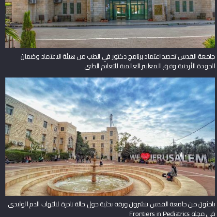
جامعة القدس تحصد اعتماد برنامج دكتور في الطب من هيئة الاعتماد وضمان
الجودة الأردنية وفق المعايير العالمية للتعليم الطبي
باحثون من جامعة القدس ينشرون ورقة بحثية حول حالة نادرة لالتهاب الدم الوليدي
في مجلة Frontiers in Pediatrics