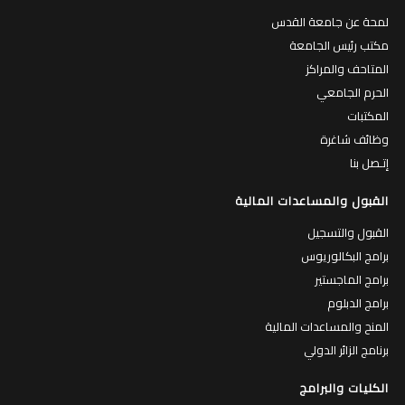
المتاحف والمراكز
الحرم الجامعي
المكتبات
وظائف شاغرة
إتـصل بنا
القبول والمساعدات المالية
القبول والتسجيل
برامج البكالوريوس
برامج الماجستير
برامج الدبلوم
المنح والمساعدات المالية
برنامج الزائر الدولي
الكليات والبرامج
الكليات
البرامج الاكاديمية
الطاقم الاكاديمي