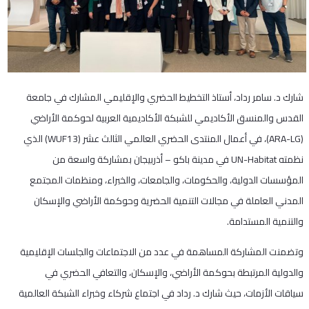
شارك د. سامر رداد، أستاذ التخطيط الحضري والإقليمي المشارك في جامعة
القدس والمنسق الأكاديمي للشبكة الأكاديمية العربية لحوكمة الأراضي
(ARA-LG)، في أعمال المنتدى الحضري العالمي الثالث عشر (WUF13) الذي
نظمته UN-Habitat في مدينة باكو – أذربيجان بمشاركة واسعة من
المؤسسات الدولية، والحكومات، والجامعات، والخبراء، ومنظمات المجتمع
المدني العاملة في مجالات التنمية الحضرية وحوكمة الأراضي والإسكان
والتنمية المستدامة.
وتضمنت المشاركة المساهمة في عدد من الاجتماعات والجلسات الإقليمية
والدولية المرتبطة بحوكمة الأراضي، والإسكان، والتعافي الحضري في
سياقات الأزمات، حيث شارك د. رداد في اجتماع شركاء وخبراء الشبكة العالمية