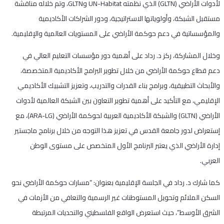
لأدوات الأراضي (GLTN) الذي نظمته UN-Habitat وGLTN، وتم خلاله مناقشة
مستقبل الشبكة، وأولوياتها الاستراتيجية، ودور الشراكات الأكاديمية
والمؤسساتية في دعم حوكمة الأراضي على المستويات العالمية والإقليمية.
وخلال المشاركة، ركز د. رداد على أهمية دور مؤسسات التعليم العالي في
دعم قطاع حوكمة الأراضي من خلال تطوير البرامج الأكاديمية المتخصصة،
والأبحاث التطبيقية، وبرامج بناء القدرات والتدريب، وتعزيز التشبيك الأكاديمي
الإقليمي، مع التأكيد على أهمية تطوير التعاون بين الشبكة العالمية لأدوات
الأراضي (GLTN) والشبكة الأكاديمية العربية لحوكمة الأراضي (ARA-LG)، مع
إستعراض لدور جامعة القدس في تعزيز هذا التوجه من خلال برنامج ماجستير
إدارة الأراضي الذي يعتبر البرنامج الأول المتخصص على مستوى الوطن
العربي.
كما شارك د. رداد في الجلسة الإقليمية بعنوان: “مسارات حوكمة الأراضي نحو
السكن الملائم وتحويل المستوطنات غير الرسمية والتعافي من الأزمات في
الشرق الأوسط”، حيث استعرض الواقع الفلسطيني والتحديات المرتبطة