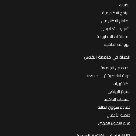
التقويم الأكاديمي
المساقات المطروحة
الهواتف الداخلية
الحياة في جامعة القدس
الحياة في الجامعة
جولة افتراضية في الجامعة
الكافتيريات
المركز الرياضي
السكنات الداخلية
عمادة شؤون الطلبة
حاضنة الأعمال
مركز التطوير المهني
اشترك في القائمة البريدية
قم بادخال بريدك الالكتروني لتصلك النشرة الالكترونية بانتظام