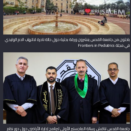
باحثون من جامعة القدس ينشرون ورقة بحثية حول حالة نادرة لالتهاب الدم الوليدي
في مجلة Frontiers in Pediatrics
جامعة القدس تناقش رسالة الماجستير الأولى لبرنامج إدارة الأراضي حول دور نظم
المعلومات الجغرافية في تعزيز الحوكمة المكانية وإدارة الأراضي