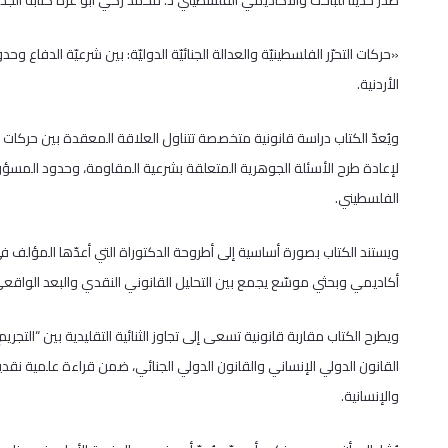
صدر حديثًا للباحث والأكاديمي الفلسطيني د. محمد زكي أبو عرّه كتابه الجدي
«حركات التحرّر الفلسطينيّة والعدالة الجنائيّة الدوليّة: بين شرعيّة الدفاع 
الأردنية.
ويُعدّ الكتاب دراسة قانونية متخصصة تتناول العلاقة المعقدة بين حركات ا
لإعادة طرح الأسئلة الجوهرية المتعلقة بشرعية المقاومة، وحدود المسؤولية
الفلسطيني.
ويستند الكتاب بصورة أساسية إلى أطروحة الدكتوراة التي أعدّها المؤلف ف
أكاديمي وبحثي موسّع يجمع بين التحليل القانوني النقدي والبعد الواقعي 
ويطرح الكتاب مقاربة قانونية تسعى إلى تجاوز الثنائية التقليدية بين “التج
القانون الدولي الإنساني والقانون الدولي الجنائي، ضمن قراءة علمية نقد
والإنسانية.