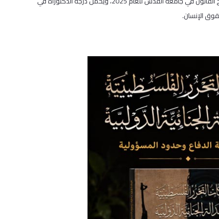
يُشار إلى أن د. محمد زكي أبو عرّه يُعدّ أحد خريجي الدفعة الأولى في برنامج القانون في جامعة القدس للعام 2025، ويحمل درجة الدكتوراة في
قوق الإنسان.