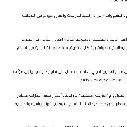
د بعنوان:
وحدود المسؤوليّة»، عن دار الخليج للدراسات والنشر والتوزيع في المملكة
لتحرّر الوطني الفلسطيني وقواعد القانون الدولي الجنائي، في محاولة
 الجنائية الدولية، وإشكاليات تطبيق قواعد العدالة الدولية في السياق
ي مجال القانون الدولي العام، حيث عمل على تطويرها وتحويلها إلى مؤلَّف
المرتبط بالقضية الفلسطينية.
ريم المطلق” و”الشرعية المطلقة”، عبر إخضاع أفعال جميع الأطراف لمعايير
ية تنطلق من خصوصية الحالة الفلسطينية وتعقيداتها السياسية والقانونية