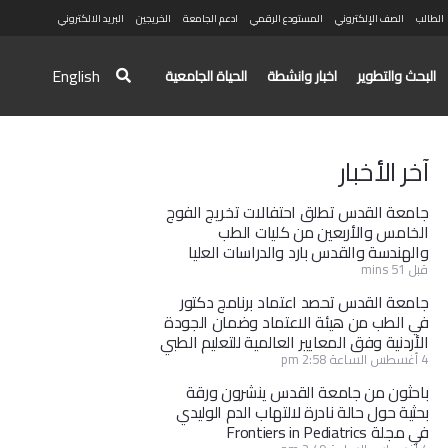
الطالب
الصف الإلكتروني
المستودع الرقمي
ادعم الجامعة
الخريجين
البريد الالكتروني
English
البحث والتطوير
اخبار وانشطة
الحياة الجامعية
آخر الأخبار
جامعة القدس تطلق احتفالات تخريج الفوج
الخامس والأربعين من كليات الطب
والهندسة والقدس بارد والدراسات العليا
قبل 51 mins
جامعة القدس تحصد اعتماد برنامج دكتور
في الطب من هيئة الاعتماد وضمان الجودة
الأردنية وفق المعايير العالمية للتعليم الطبي
4 أغسطس الساعة 2:58 pm
باحثون من جامعة القدس ينشرون ورقة
بحثية حول حالة نادرة لالتهاب الدم الوليدي
في مجلة Frontiers in Pediatrics