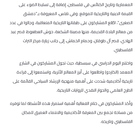
المعمارية وتاريخ الكنائس في فلسطين، إضافة إلى تسليط الضوء على
القيمة الدينية والتاريخية للموقع. وفي نابلس، المعروفة بـ”دمشق
الصغرى”، اطّلع المشاركون على طبقاتها التاريخية المتعاقبة، وجالوا في عدد
من معالم البلدة القديمة، منها مصبنة الشكعة، حوش العطعوط، قصر عبد
الهادي، قصر آل طوقان، وحمام الخماش، إلى جانب زيارة مركز التراث
الفلسطيني.
واختتم اليوم الدراسي في سبسطية، حيث تجول المشاركون في الشارع
المعمد (الكاردو) واطلعوا على أبرز المعالم الأثرية، واستمعوا إلى قراءة
تاريخية أكاديمية شددت على أهمية منهجية الإرشاد السياحي القائمة على
الطرح العلمي والحوار النقدي للروايات التاريخية.
وأكد المشاركون في ختام الفعالية أهمية استمرار هذه الأنشطة لما توفره
من مساحة تجمع بين المعرفة الأكاديمية والانتماء العميق للمكان
الفلسطيني وتاريخه.