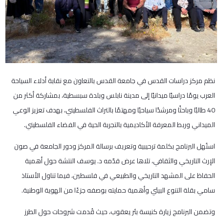
نظم مركز دراسات القدس في جامعة القدس بالتعاون مع نقابة أدلاء السياحة
العرب يومًا دراسيًا ميدانيًا إلى مدينة نابلس وبلدة سبسطية، بمشاركة أكثر من
40 طالبًا وباحثًا ومرشدًا سياحيًا ومهتمًا بالتراث الفلسطيني، بهدف تعزيز الوعي
الميداني وربط المعرفة الأكاديمية بالتجربة الحية في الفضاء الفلسطيني.
استُهل البرنامج بكلمة ترحيبية وتعريف برسالة المركز ودور الجامعة في صون
الإرث التاريخي والثقافي، تلاها عرض قدّمه د. يوسف النتشة حول أهمية
الحفاظ على المشهد التاريخي والطبيعي في فلسطين، فيما تناول الأستاذ
سامي بقلة التنوع البيئي وأهمية حمايته بوصفه جزءًا من الهوية الوطنية.
وتضمن البرنامج زيارة كنيسة بئر يعقوب، حيث قُدمت شروحات حول الطرز