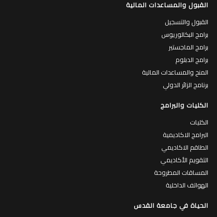
القبول والمساعدات المالية
القبول والتسجيل
برامج البكالوريوس
برامج الماجستير
برامج الدبلوم
المنح والمساعدات المالية
برنامج الزائر الدولي
الكليات والبرامج
الكليات
البرامج الاكاديمية
الطاقم الاكاديمي
التقويم الأكاديمي
المساقات المطروحة
الهواتف الداخلية
الحياة في جامعة القدس