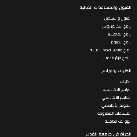
القبول والمساعدات المالية
القبول والتسجيل
برامج البكالوريوس
برامج الماجستير
برامج الدبلوم
المنح والمساعدات المالية
برنامج الزائر الدولي
الكليات والبرامج
الكليات
البرامج الاكاديمية
الطاقم الاكاديمي
التقويم الأكاديمي
المساقات المطروحة
الهواتف الداخلية
الحياة في جامعة القدس