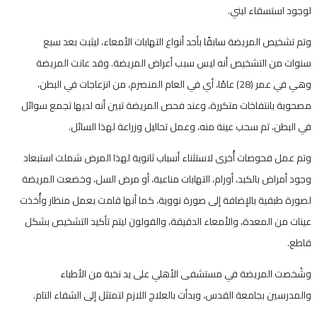
لوجود استسقاء لبني.
وتم تشخيص المريضة سابقًا بأحد أنواع التهابات الأمعاء، ليثبت بعد سبع
سنوات من التشخيص أنه ليس سبب أعراض المريضة. وقد عانت المريضة
وهي في عمر (28) عامًا، أي في العام المنصرم، من انزعاجات في البطن،
مصحوبة بانتفاخات متكررة، وعند فحص المريضة تبين أنه لديها تجمع سوائل
في البطن، تم سحب عينة منه، وعمل تحاليل وزراعة لهذا السائل.
وتم عمل فحوصات أُخرى لاستثناء أسباب ثانوية لهذا المرض شملت استبعاد
وجود أمراض بالكبد، أورام، التهابات مناعية، أو مرض السل، وخضعت المريضة
لصورة طبقية بالإضافة إلى صورة نووية، كما أنها قامت بعمل منظار وأُخذت
عينات من المعدة، والأمعاء الدقيقة، والقولون ليتم تأكيد التشخيص بشكل
قاطع.
وشُخصت المريضة في مستشفى الأهلي على يد نخبة من الأطباء
والمدرسين بجامعة القدس، وبدأت بالعلاج اللازم لتمتثل إلى الشفاء التام.