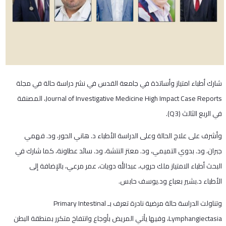
شارك أطباء امتياز وأساتذة في جامعة القدس في نشر دراسة حالة في مجلة
Journal of Investigative Medicine High Impact Case Reports، المصنفة
في الربع الثالث (Q3).
وأشرف على علاج الحالة وعلى الدراسة الأطباء د. هاني الحور، ود. فهمي
جبران، ود. بدوي التميمي، ود. معتز النتشة، ود. سائد عطاونة، كما شارك في
البحث أطباء الامتياز ملك حروب، عبدالله دويات، عمر مرعي، بالإضافة إلى
الأطباء د.بشير بعباع ود.يوسف حابس.
وتناولت الدراسة حالة مرضية نادرة تعرف بـ Primary Intestinal
Lymphangiectasia، وفيها يأتي المريض بأوجاع وانتفاخ متكرر بمنطقة البطن