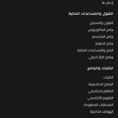
إتـصل بنا
القبول والمساعدات المالية
القبول والتسجيل
برامج البكالوريوس
برامج الماجستير
برامج الدبلوم
المنح والمساعدات المالية
برنامج الزائر الدولي
الكليات والبرامج
الكليات
البرامج الاكاديمية
الطاقم الاكاديمي
التقويم الأكاديمي
المساقات المطروحة
الهواتف الداخلية