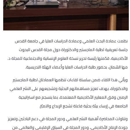
نظمت عمادة البحث العلمي وعمادة الدراسات العليا في جامعة القدس
جلسة تعريفية لطلبة الماجستير والدكتوراة حول مجلة القدس للبحوث
الأكاديمية، قدّمتها رئيسة تحرير نسخة العلوم الإنسانية والاجتماعية للمجلة د.
مها السّمان، بحضور طلبة الدراسات العليا وأعضاء الهيئة التدريسية.
ويأتي هذا اللقاء ضمن سلسلة لقاءات تنظمها العمادتان لطلبة الماجستير
والدكتوراة، بهدف تعزيز مساهماتهم البحثية وتشجيعهم على النشر العلمي
الرصين وفق المعايير الأكاديمية المعتمدة، بما ينسجم مع استراتيجية
الجامعة في إرساء بيئة بحثية فاعلة تشجع الإبداع والتميّز.
وتناولت المحاضرة أهمية النشر العلمي ودور المجلة في دعم الباحثين وتعزيز
جودة الإنتاج الأكاديمي، ودور المجلة في السياق الإقليمي والعالمي من