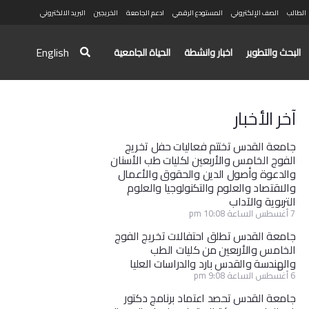
الطالب
الصف الإلكتروني
المستودع الرقمي
ادعم الجامعة
الخريجين
البريد الالكتروني
English
البحث والتطوير
اخبار وانشطة
الحياة الجامعية
آخر الأخبار
جامعة القدس تختتم فعاليات حفل تخريج
الفوج الخامس والأربعين لكليات طب الأسنان
والدعوة وأصول الدين والحقوق والأعمال
والاقتصاد والعلوم والتكنولوجيا والعلوم
التربوية والآداب
7 أغسطس الساعة 10:08 pm
جامعة القدس تطلق احتفالات تخريج الفوج
الخامس والأربعين من كليات الطب
والهندسة والقدس بارد والدراسات العليا
6 أغسطس الساعة 9:08 pm
جامعة القدس تحصد اعتماد برنامج دكتور