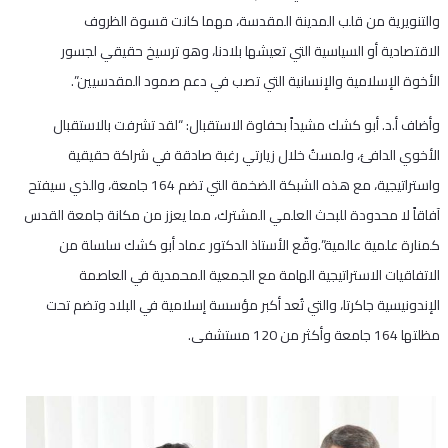
والتنويرية من قلب المدينة المقدسة، مهما كانت قسوة الظروف
الاقتصادية أو السياسية التي تعيشها بلادنا، وهو ترسيخ حقيقي لجسور
الأخوة الإسلامية والإنسانية التي تصب في دعم صمود المقدسيين”.
وأضاف أ.د. أبو كشك مشيداً بحفاوة الاستقبال: “لقد تشرفت بالاستقبال
الأخوي الدافئ، ولمستُ خلال زيارتي رغبة صادقة في شراكة حقيقية
واستراتيجية، مع هذه الشبكة الضخمة التي تضم 164 جامعة، والذي سيفتح
آفاقاً لا محدودة للبحث العلمي المشترك، مما يعزز من مكانة جامعة القدس
كمنارة علمية عالمية”.وقّع الأستاذ الدكتور عماد أبو كشك سلسلة من
الاتفاقيات الاستراتيجية الهامة مع الجمعية المحمدية في العاصمة
الإندونيسية جاكرتا، والتي تُعد أكبر مؤسسة إسلامية في البلاد وتضم تحت
مظلتها 164 جامعة وأكثر من 120 مستشفى.