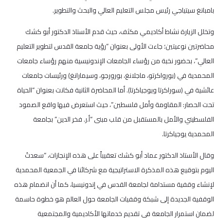
بامبانغ سيتياجي رئيس مجلس التعليم العالي والبحث والتطوير.
وتخلل الزيارة نشاط أكاديمي مكثف، حيث قدم الأستاذ الدكتور أبو كشك
محاضرتين نوعيتين؛ جاءت الأولى بعنوان “رؤية جامعة القدس لتطوير التعليم
العالي”، بحضور نخبة من رؤساء الجامعات الإندونيسية منهم رؤساء جامعات
المحمدية في (بورواكرتو، ماجلانغ، بورورجو، وسيمارانغ) ورئيسات جامعات
عائشية في (سوراكرتا ويوجياكرتا). أما المحاضرة الثانية فكانت بعنوان “الحياة
تحت الحصار: المقاومة وأمل فلسطين”، حيث استعرض فيها واقع الصمود
الفلسطيني والأمل بالمستقبل من قلب مبنى “أ.ر. فخر الدين” بجامعة
المحمدية يوجياكرتا.
وقال الأستاذ الدكتور عماد أبو كشك تعقيباً على هذه الإنجازات، “سعدتُ
اليوم بتوقيع هذه المذكرة الاستراتيجية مع شركائنا في الجمعية المحمدية
لإنشاء وقفية مستدامة لجامعة القدس في إندونيسيا، كما أن انضمام هذه
الوقفية الجديدة إلى شبكة وقفيات الجامعة حول العالم هو خطوة حاسمة
لضمان استمرار الجامعة في تقديم خدماتها الأكاديمية والمجتمعية