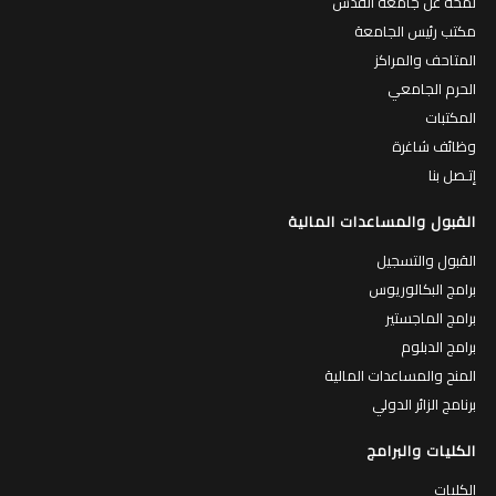
لمحة عن جامعة القدس
مكتب رئيس الجامعة
المتاحف والمراكز
الحرم الجامعي
المكتبات
وظائف شاغرة
إتـصل بنا
القبول والمساعدات المالية
القبول والتسجيل
برامج البكالوريوس
برامج الماجستير
برامج الدبلوم
المنح والمساعدات المالية
برنامج الزائر الدولي
الكليات والبرامج
الكليات