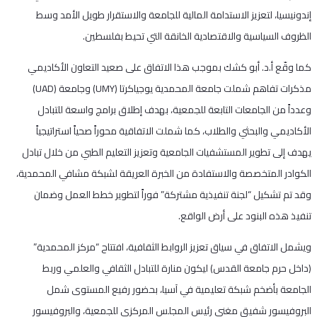
إندونيسيا، لتعزيز الاستدامة المالية للجامعة والاستقرار طويل الأمد وسط
الظروف السياسية والاقتصادية الخانقة التي تحيط بفلسطين.
كما وقّع أ.د. أبو كشك بموجب هذا الاتفاق على صعيد التعاون الأكاديمي
مذكرات تفاهم شملت جامعة المحمدية يوجياكرتا (UMY) وجامعة (UAD)
وعدداً من الجامعات التابعة للجمعية، بهدف إطلاق برامج واسعة للتبادل
الأكاديمي والبحثي والطلاب، كما شملت الاتفاقية محوراً صحياً استراتيجياً
يهدف إلى تطوير المستشفيات الجامعية وتعزيز التعليم الطبي من خلال تبادل
الكوادر المتخصصة والاستفادة من الخبرة العريقة لشبكة مشافي المحمدية،
وقد تم تشكيل “لجنة تنفيذية مشتركة” فوراً لتطوير خطط العمل وضمان
تنفيذ هذه البنود على أرض الواقع.
ويشمل الاتفاق في سياق تعزيز الروابط الثقافية، افتتاح “مركز المحمدية”
(داخل حرم جامعة القدس) ليكون منارة للتبادل الثقافي والعلمي وربط
الجامعة بأضخم شبكة تعليمية في آسيا، بحضور رفيع المستوى شمل
البروفيسور شفيق مغني رئيس المجلس المركزي للجمعية، والبروفيسور