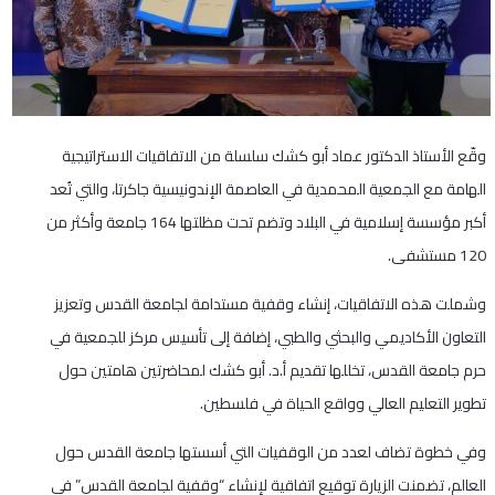
وقّع الأستاذ الدكتور عماد أبو كشك سلسلة من الاتفاقيات الاستراتيجية
الهامة مع الجمعية المحمدية في العاصمة الإندونيسية جاكرتا، والتي تُعد
أكبر مؤسسة إسلامية في البلاد وتضم تحت مظلتها 164 جامعة وأكثر من
120 مستشفى.
وشملت هذه الاتفاقيات، إنشاء وقفية مستدامة لجامعة القدس وتعزيز
التعاون الأكاديمي والبحثي والطبي، إضافة إلى تأسيس مركز للجمعية في
حرم جامعة القدس، تخللها تقديم أ.د. أبو كشك لمحاضرتين هامتين حول
تطوير التعليم العالي وواقع الحياة في فلسطين.
وفي خطوة تضاف لعدد من الوقفيات التي أسستها جامعة القدس حول
العالم، تضمنت الزيارة توقيع اتفاقية لإنشاء “وقفية لجامعة القدس” في